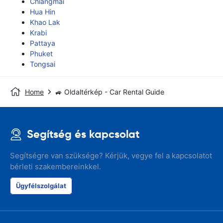
Chiangmai
Hua Hin
Khao Lak
Krabi
Pattaya
Phuket
Tongsai
Home
🚙 Oldaltérkép - Car Rental Guide
Segítség és kapcsolat
Segítségre van szüksége? Kérjük, vegye fel a kapcsolatot
bérleti szakembereinkkel.
Ügyfélszolgálat