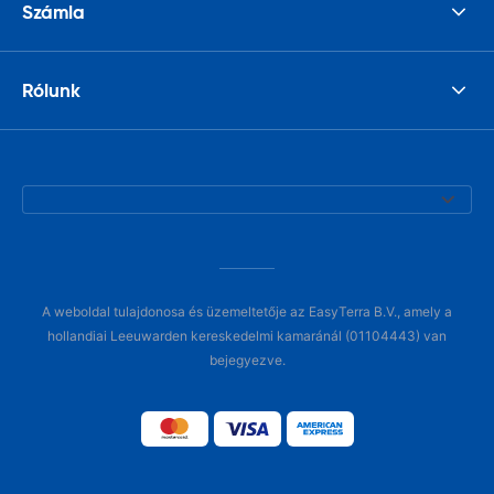
Számla
Rólunk
A weboldal tulajdonosa és üzemeltetője az EasyTerra B.V., amely a
hollandiai Leeuwarden kereskedelmi kamaránál (01104443) van
bejegyezve.