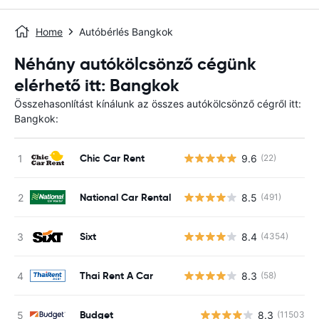
Home
Autóbérlés Bangkok
Néhány autókölcsönző cégünk
elérhető itt: Bangkok
Összehasonlítást kínálunk az összes autókölcsönző cégről itt:
Bangkok:
Chic Car Rent
9.6
(22)
National Car Rental
8.5
(491)
Sixt
8.4
(4354)
Thai Rent A Car
8.3
(58)
Budget
8.3
(11503)