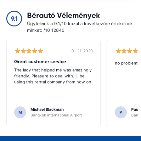
Bérautó Vélemények
9.1
Ügyfeleink a 9.1/10 közül a következőre értékelnek
minket: /10 12840
01-11-2020
Great customer service
no problems
The lady that helped me was amazingly
friendly. Pleasure to deal with. Ill be
using this rental company from now on
Michael Blackman
Paul
M
P
Bangkok International Airport
Bangk