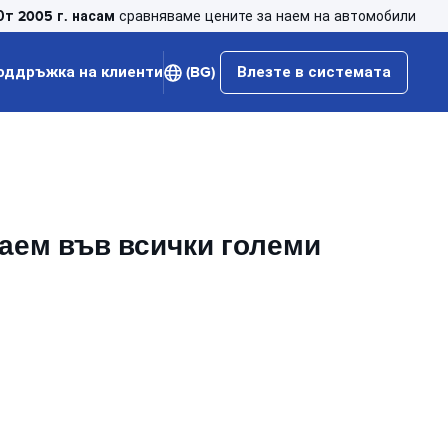
От 2005 г. насам
сравняваме цените за наем на автомобили
оддръжка на клиенти
(BG)
Влезте в системата
наем във всички големи