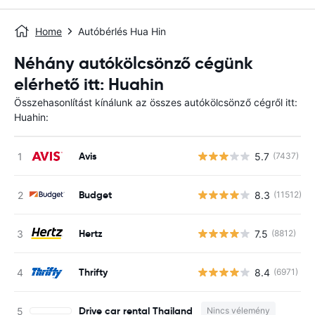
Home
Autóbérlés Hua Hin
Néhány autókölcsönző cégünk
elérhető itt: Huahin
Összehasonlítást kínálunk az összes autókölcsönző cégről itt:
Huahin:
Avis
5.7
(7437)
Budget
8.3
(11512)
Hertz
7.5
(8812)
Thrifty
8.4
(6971)
Drive car rental Thailand
Nincs vélemény