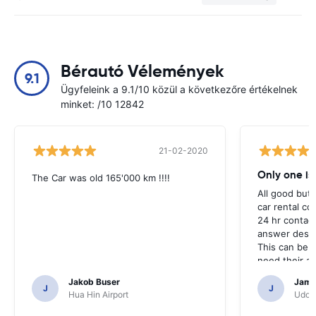
Bérautó Vélemények
9.1
Ügyfeleink a 9.1/10 közül a következőre értékelnek
minket: /10 12842
21-02-2020
Only one is
The Car was old 165'000 km !!!!
All good but 
car rental co
24 hr contac
answer despi
This can be 
need their as
services or c
Jakob Buser
Jame
J
J
Hua Hin Airport
Udon 