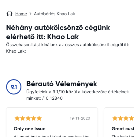
Home
Autóbérlés Khao Lak
Néhány autókölcsönző cégünk
elérhető itt: Khao Lak
Összehasonlítást kínálunk az összes autókölcsönző cégről itt:
Khao Lak:
Bérautó Vélemények
9.1
Ügyfeleink a 9.1/10 közül a következőre értékelnek
minket: /10 12840
19-11-2020
Only one issue
Great custo
All good but when i tried to contact the
The lady tha