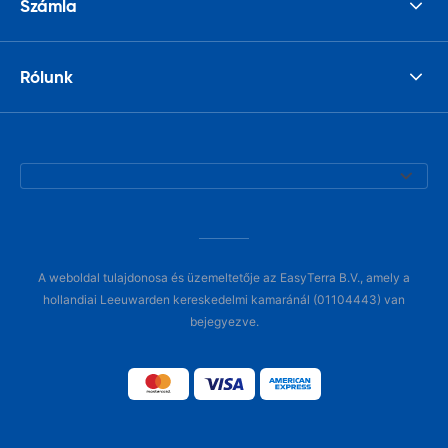
Számla
Rólunk
A weboldal tulajdonosa és üzemeltetője az EasyTerra B.V., amely a
hollandiai Leeuwarden kereskedelmi kamaránál (01104443) van
bejegyezve.