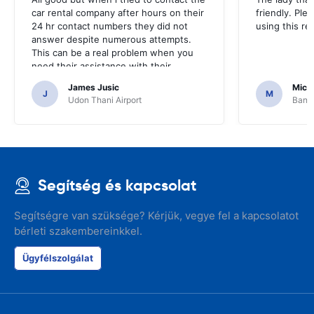
car rental company after hours on their
friendly. Plea
24 hr contact numbers they did not
using this r
answer despite numerous attempts.
This can be a real problem when you
need their assistance with their
services or car.
James Jusic
Mich
J
M
Udon Thani Airport
Bangk
Segítség és kapcsolat
Segítségre van szüksége? Kérjük, vegye fel a kapcsolatot
bérleti szakembereinkkel.
Ügyfélszolgálat