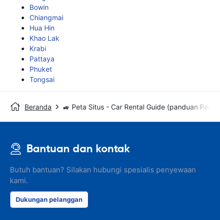
Bowin
Chiangmai
Hua Hin
Khao Lak
Krabi
Pattaya
Phuket
Tongsai
Beranda
🚙 Peta Situs - Car Rental Guide (panduan Peny
Bantuan dan kontak
Butuh bantuan? Silakan hubungi spesialis penyewaan
kami.
Dukungan pelanggan