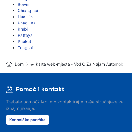
Bowin
Chiangmai
Hua Hin
Khao Lak
Krabi
Pattaya
Phuket
Tongsai
Dom
🚙 Karta web-mjesta - VodiČ Za Najam Automobila
Pomoć i kontakt
Trebate pomoć? Molimo kontaktirajte naše stručnjake za
iznajmljivanje.
Korisnička podrška