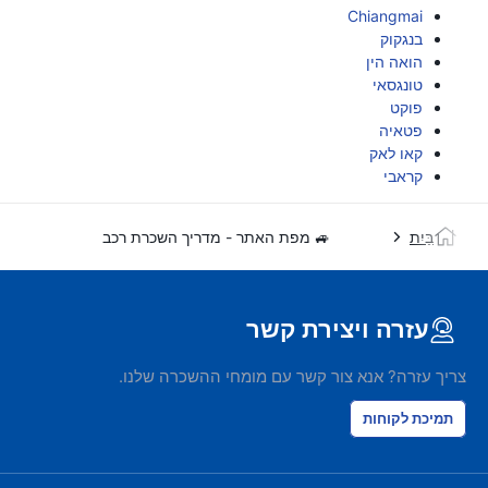
Chiangmai
בנגקוק
הואה הין
טונגסאי
פוקט
פטאיה
קאו לאק
קראבי
בַּיִת
🚙 מפת האתר - מדריך השכרת רכב
עזרה ויצירת קשר
צריך עזרה? אנא צור קשר עם מומחי ההשכרה שלנו.
תמיכת לקוחות