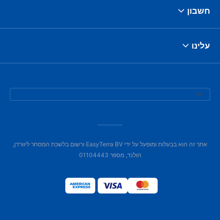
חשבון
עלינו
אתר זה הוא בבעלות ומופעל על ידי EasyTerra BV ורשום בלשכת המסחר ליוורדן,
הולנד, מספר 01104443