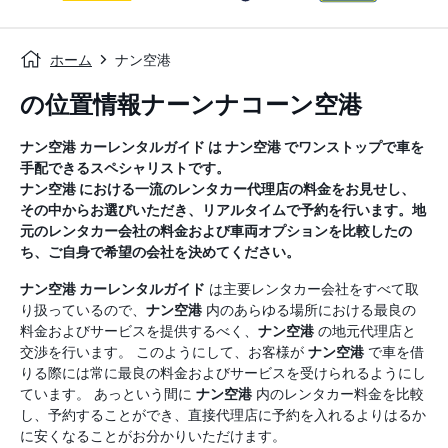
ホーム
ナン空港
の位置情報ナーンナコーン空港
ナン空港
カーレンタルガイド
は
ナン空港
でワンストップで車を
手配できるスペシャリストです。
ナン空港
における一流のレンタカー代理店の料金をお見せし、
その中からお選びいただき、リアルタイムで予約を行います。地
元のレンタカー会社の料金および車両オプションを比較したの
ち、ご自身で希望の会社を決めてください。
ナン空港
カーレンタルガイド
は主要レンタカー会社をすべて取
り扱っているので、
ナン空港
内のあらゆる場所における最良の
料金およびサービスを提供するべく、
ナン空港
の地元代理店と
交渉を行います。 このようにして、お客様が
ナン空港
で車を借
りる際には常に最良の料金およびサービスを受けられるようにし
ています。 あっという間に
ナン空港
内のレンタカー料金を比較
し、予約することができ、直接代理店に予約を入れるよりはるか
に安くなることがお分かりいただけます。