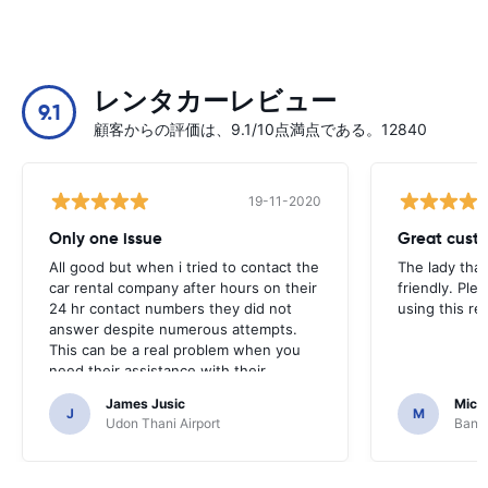
レンタカーレビュー
9.1
顧客からの評価は、9.1/10点満点である。12840
19-11-2020
Only one issue
Great custo
All good but when i tried to contact the
The lady tha
car rental company after hours on their
friendly. Plea
24 hr contact numbers they did not
using this r
answer despite numerous attempts.
This can be a real problem when you
need their assistance with their
services or car.
James Jusic
Mich
J
M
Udon Thani Airport
Bangk