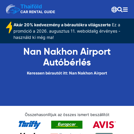
Thaiföld
CAR RENTAL GUIDE
Akár 20% kedvezmény a bérautókra világszerte
Ez a
promóció a 2026. augusztus 11. weboldalig érvényes -
használd ki még ma!
Nan Nakhon Airport
Autóbérlés
Keressen bérautót itt: Nan Nakhon Airport
Összehasonlítjuk az összes ismert beszállítót