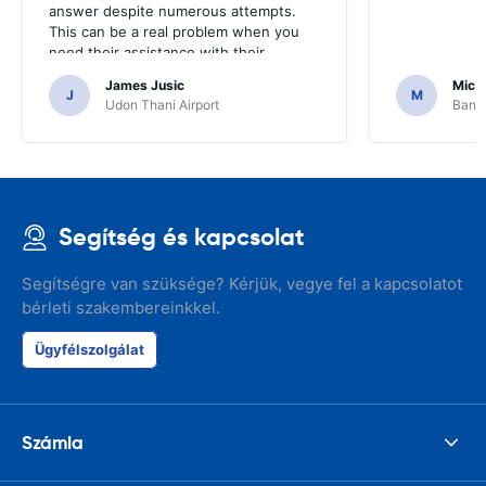
answer despite numerous attempts.
This can be a real problem when you
need their assistance with their
services or car.
James Jusic
Mich
J
M
Udon Thani Airport
Bangk
Segítség és kapcsolat
Segítségre van szüksége? Kérjük, vegye fel a kapcsolatot
bérleti szakembereinkkel.
Ügyfélszolgálat
Számla