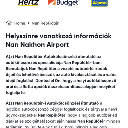
Home
Nan Repülőtér
Helyszínre vonatkozó információk
Nan Nakhon Airport
A(z)
Nan Repülőtér
Autókölcsönzési útmutató
az
autókölcsönzés specialistája
Nan Repülőtér
-ban.
Bemutatjuk
Nan Repülőtér
a vezető autóbérlő irodák
díjait és lehetővé tesszük az autó kiválasztását és a valós
idejű foglalást. Döntsd el Ön, hogy a helyi autókölcsönző
árai és a flotta opciók összehasonlítása alapján melyiket
foglalja le.
A(z)
Nan Repülőtér
-i Autókölcsönzési útmutató
a
legtöbb autókölcsönző céggel foglalkozik és tárgyal a helyi
ügynökségekkel
Nan Repülőtér
, hogy a legjobb autóbérleti
díjakat és szolgáltatásokat ajánlhassa
Nan Repülőtér
minden
területén.Így ügyfeleink tudják, hogy mindig a legjobb