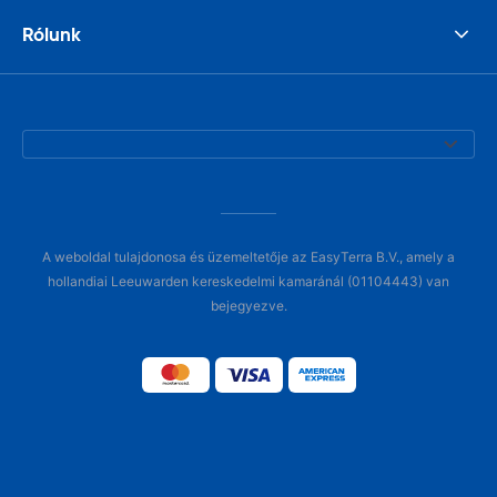
Rólunk
A weboldal tulajdonosa és üzemeltetője az EasyTerra B.V., amely a
hollandiai Leeuwarden kereskedelmi kamaránál (01104443) van
bejegyezve.