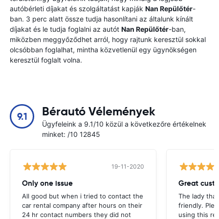
autóbérleti díjakat és szolgáltatást kapják
Nan Repülőtér
-
ban. 3 perc alatt össze tudja hasonlítani az általunk kínált
díjakat és le tudja foglalni az autót
Nan Repülőtér
-ban,
miközben meggyőződhet arról, hogy rajtunk keresztül sokkal
olcsóbban foglalhat, mintha közvetlenül egy ügynökségen
keresztül foglalt volna.
Bérautó Vélemények
9.1
Ügyfeleink a 9.1/10 közül a következőre értékelnek
minket: /10 12845
19-11-2020
Only one issue
Great custo
All good but when i tried to contact the
The lady tha
car rental company after hours on their
friendly. Plea
24 hr contact numbers they did not
using this r