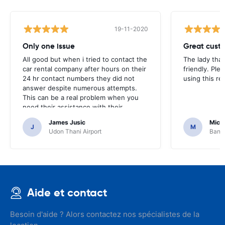
19-11-2020
Only one issue
Great custo
All good but when i tried to contact the
The lady tha
car rental company after hours on their
friendly. Plea
24 hr contact numbers they did not
using this r
answer despite numerous attempts.
This can be a real problem when you
need their assistance with their
services or car.
James Jusic
Mich
J
M
Udon Thani Airport
Bangk
Aide et contact
Besoin d'aide ? Alors contactez nos spécialistes de la