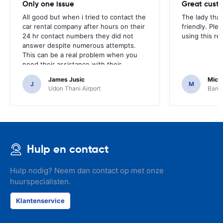
Only one issue
Great custo
All good but when i tried to contact the
The lady tha
car rental company after hours on their
friendly. Plea
24 hr contact numbers they did not
using this r
answer despite numerous attempts.
This can be a real problem when you
need their assistance with their
services or car.
James Jusic
Mich
J
M
Udon Thani Airport
Bangk
Hulp en contact
Hulp nodig? Neem dan contact op met onze
huurspecialisten.
Klantenservice