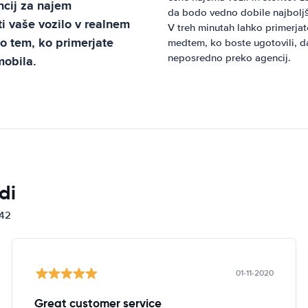
cij za najem
da bodo vedno dobile najboljš
i vaše vozilo v realnem
V treh minutah lahko primerjat
po tem, ko primerjate
medtem, ko boste ugotovili, da
neposredno preko agencij.
mobila.
di
842
01-11-2020
Great customer service