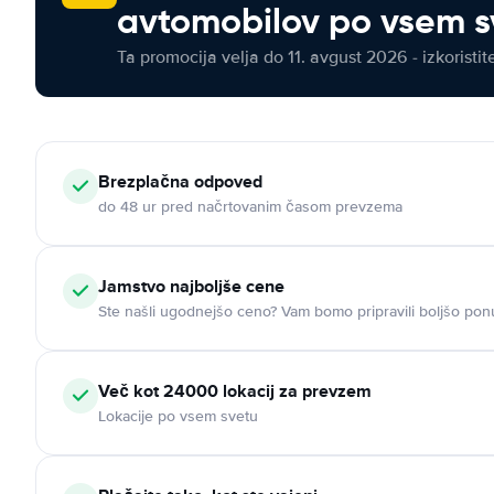
avtomobilov po vsem s
Ta promocija velja do 11. avgust 2026 - izkoristit
Brezplačna odpoved
do 48 ur pred načrtovanim časom prevzema
Jamstvo najboljše cene
Ste našli ugodnejšo ceno? Vam bomo pripravili boljšo pon
Več kot 24000 lokacij za prevzem
Lokacije po vsem svetu