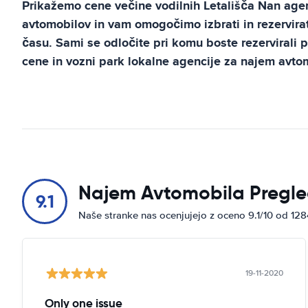
Prikažemo cene večine vodilnih
Letališča Nan
agen
avtomobilov in vam omogočimo izbrati in rezervirat
času. Sami se odločite pri komu boste rezervirali 
cene in vozni park lokalne agencije za najem avto
Najem Avtomobila Pregle
9.1
Naše stranke nas ocenjujejo z oceno 9.1/10 od 12
19-11-2020
Only one issue