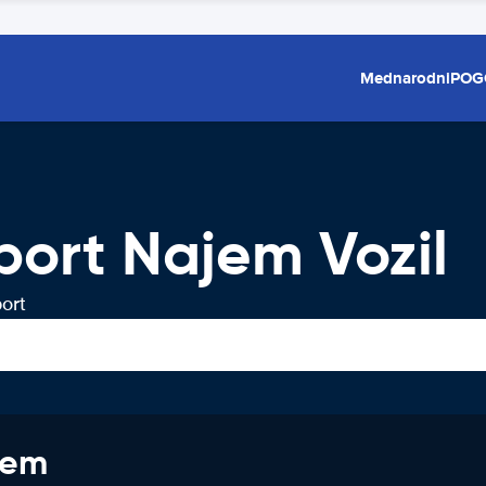
Mednarodni
POG
ort Najem Vozil
ort
jem