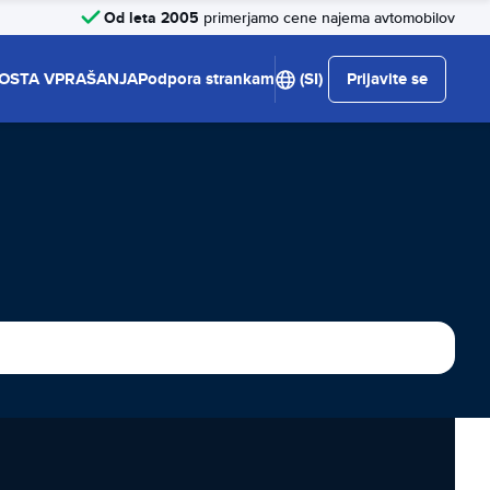
Od leta 2005
primerjamo cene najema avtomobilov
OSTA VPRAŠANJA
Podpora strankam
(SI)
Prijavite se