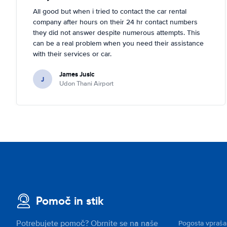
All good but when i tried to contact the car rental
company after hours on their 24 hr contact numbers
they did not answer despite numerous attempts. This
can be a real problem when you need their assistance
with their services or car.
James Jusic
J
Udon Thani Airport
Pomoč in stik
Potrebujete pomoč? Obrnite se na naše
Pogosta vpraša