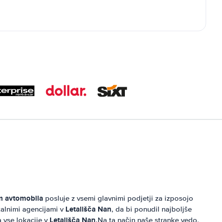
m avtomobila
posluje z vsemi glavnimi podjetji za izposojo
Letališča Nan
kalnimi agencijami v
, da bi ponudil najboljše
Letališča Nan
a vse lokacije v
.Na ta način naše stranke vedo,