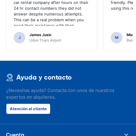
car rental company after hours on their
friendly. Plea
24 hr contact numbers they did not
using this r
answer despite numerous attempts.
This can be a real problem when you
need their assistance with their
services or car.
James Jusic
Mich
J
M
Udon Thani Airport
Bangk
Ayuda y contacto
¿Necesitas ayuda? Contacta con unos de nuestros
expertos en alquileres.
Atención al cliente
Cuenta