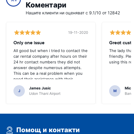
Коментари
Нашите клиенти ни оценяват с 9.1/10 от 12842
19-11-2020
Only one issue
Great custo
All good but when i tried to contact the
The lady tha
car rental company after hours on their
friendly. Plea
24 hr contact numbers they did not
using this r
answer despite numerous attempts.
This can be a real problem when you
need their assistance with their
services or car.
James Jusic
Mich
J
M
Udon Thani Airport
Bangk
Помощ и контакти