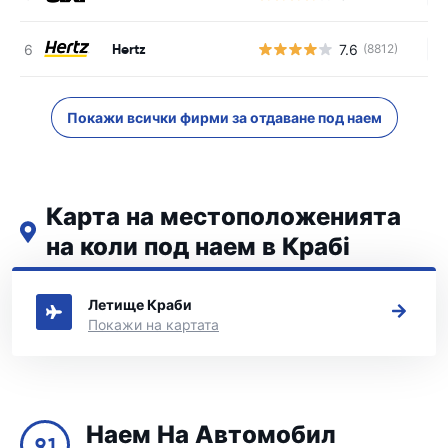
Hertz
7.6
(8812)
Н
Покажи всички фирми за отдаване под наем
Карта на местоположенията
на коли под наем в Крабі
Вижте нашите основни места за коли под наем в Крабі
Летище Краби
Покажи на картата
Наем На Автомобил
9.1