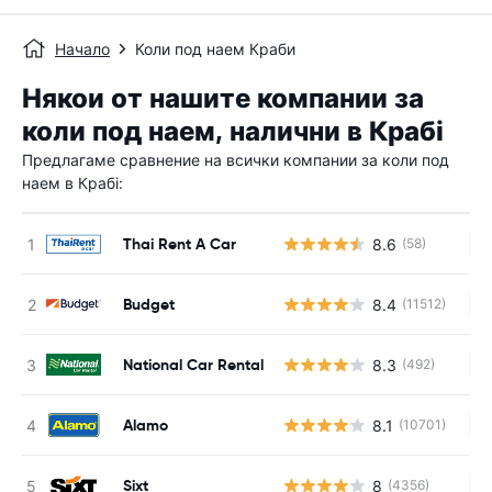
Начало
Коли под наем Краби
Някои от нашите компании за
коли под наем, налични в Крабі
Предлагаме сравнение на всички компании за коли под
наем в Крабі:
Thai Rent A Car
8.6
(58)
Н
Budget
8.4
(11512)
Н
National Car Rental
8.3
(492)
Н
Alamo
8.1
(10701)
Н
Sixt
8
(4356)
Н