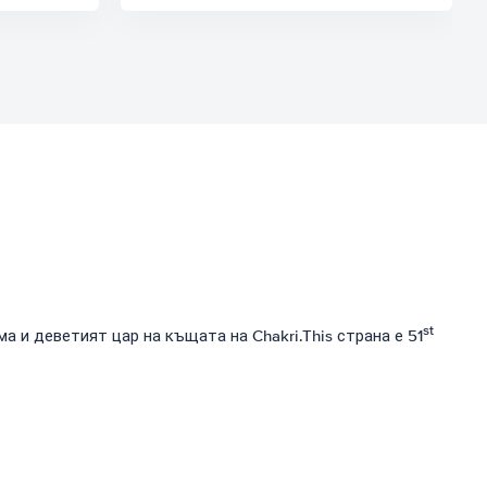
st
 и деветият цар на къщата на Chakri.This страна е 51