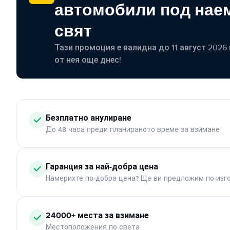
автомобили под наем
свят
Тази промоция е валидна до 11 август 2026 г
от нея още днес!
Безплатно анулиране
До 48 часа преди планираното време за взимане
Гаранция за най-добра цена
Намерихте по-добра цена? Ще ви предложим по-изг
24000+ места за взимане
Местоположения по света