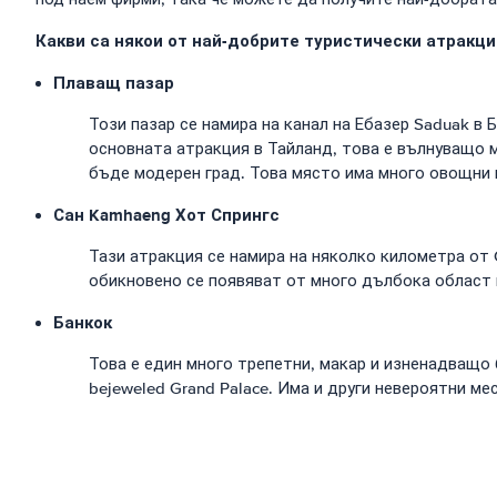
Какви са някои от най-добрите туристически атракци
Плаващ пазар
Този пазар се намира на канал на Ебазер Saduak в
основната атракция в Тайланд, това е вълнуващо м
бъде модерен град. Това място има много овощни г
Сан Kamhaeng Хот Спрингс
Тази атракция се намира на няколко километра от 
обикновено се появяват от много дълбока област и
Банкок
Това е един много трепетни, макар и изненадващо 
bejeweled Grand Palace. Има и други невероятни мес