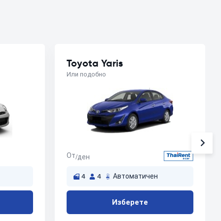
Toyota Yaris
Или подобно
От
/ден
4
4
Автоматичен
Изберете