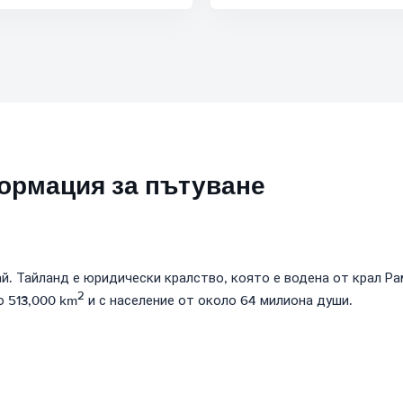
формация за пътуване
. Тайланд е юридически кралство, която е водена от крал Рама
2
о 513,000 km
и с население от около 64 милиона души.