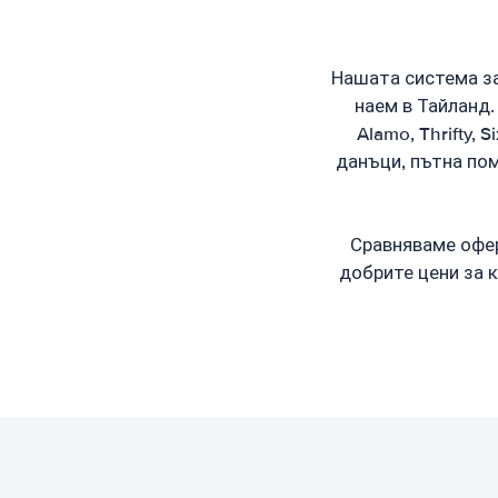
Нашата система за
наем в Тайланд.
Alamo, Thrifty, 
данъци, пътна пом
Сравняваме офер
добрите цени за к