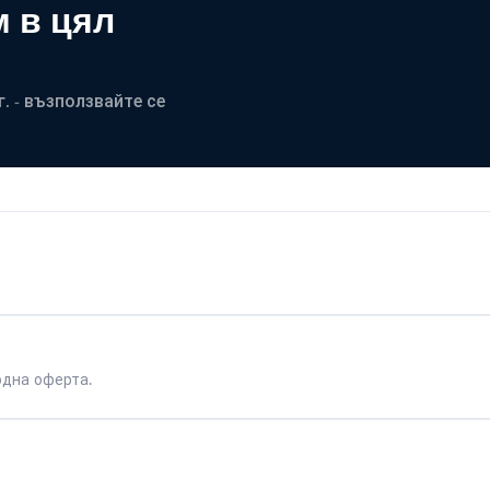
 в цял
. - възползвайте се
одна оферта.