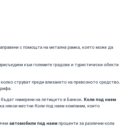
направени с помощта на метална рамка, която може да
 присъедини към големите градове и туристически обекти
 колко струват преди влизането на превозното средство.
арифа.
Коли под наем
 бъдат намерени на летището в Банкок.
ака някои местни Коли под наем компании, които
автомобили под наем
лични
проценти за различни кола