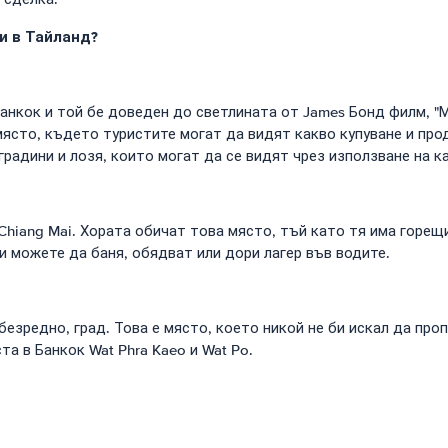
и в Тайланд?
 Банкок и той бе доведен до светлината от James Бонд филм, "
ясто, където туристите могат да видят какво купуване и прод
радини и лозя, които могат да се видят чрез използване на к
Chiang Mai. Хората обичат това място, тъй като тя има горещи
 можете да баня, обядват или дори лагер във водите.
безредно, град. Това е място, което никой не би искал да про
та в Банкок Wat Phra Kaeo и Wat Po.