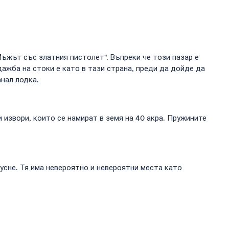
Мъжът със златния пистолет". Въпреки че този пазар е
ажба на стоки е като в тази страна, преди да дойде да
анал лодка.
 извори, които се намират в земя на 40 акра. Пружините
пусне. Тя има невероятно и невероятни места като