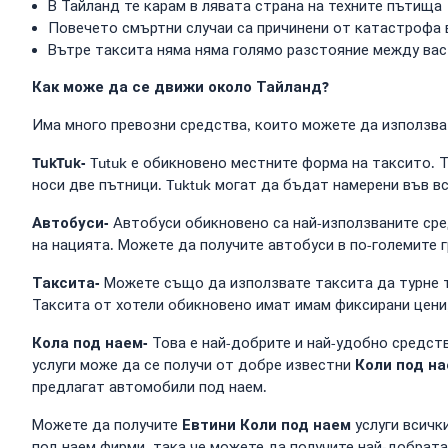
В Тайланд те карам в лявата страна на техните пътища
Повечето смъртни случаи са причинени от катастрофа 
Вътре таксита няма няма голямо разстояние между вас
Как може да се движи около Тайланд?
Има много превозни средства, които можете да използват
TukTuk-
Tutuk е обикновено местните форма на таксито. 
носи две пътници. Tuktuk могат да бъдат намерени във вс
Автобуси-
Автобуси обикновено са най-използваните сре
на нацията. Можете да получите автобуси в по-големите 
Таксита-
Можете също да използвате таксита да турне та
Таксита от хотели обикновено имат имам фиксирани цени,
Кола под наем-
Това е най-добрите и най-удобно средст
Коли под н
услуги може да се получи от добре известни
предлагат автомобили под наем.
Евтини Коли под наем
Можете да получите
услуги всичк
под наем фирми, така че можете да получите най-добрата