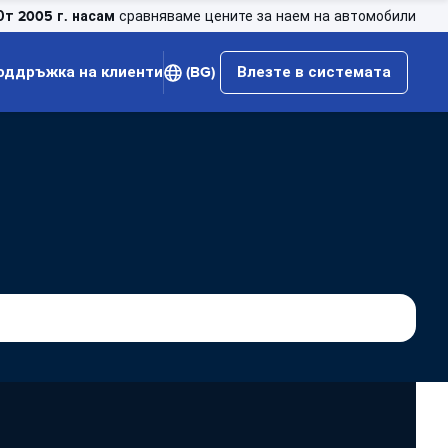
От 2005 г. насам
сравняваме цените за наем на автомобили
оддръжка на клиенти
(BG)
Влезте в системата