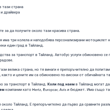
в тази страна
 и драйвера
е за да получите около тази красива страна.
Тя има три колела и наподобява персонализирани мотоциклет 
еки един град в Тайланд.
дства за транспорт в Тайланд. Автобус услуги обикновено се
градове.
зи велика страна, но тя винаги е препоръчително да попитам
 както и цените им са обикновено по-високи от обичайната т
Коли под наем
во за транспорт в Тайланд.
в Тайланд могат да
аем
компании като Hertz, Europcar, Avis и бюджет. Има също т
и около Тайланд. Е препоръчително да първо да сравните раз
 сделка.