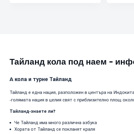
Тайланд кола под наем - ин
A кола и турне Тайланд
Тайланд е една нация, разположен в центъра на Индокитай
-голямата нация в целия свят с приблизително площ окол
Тайланд-знаете ли?
Че Тайланд има много различна азбука
Хората от Тайланд се покланят краля