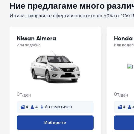
Ние предлагаме много различ
И така, направете оферта и спестете до 50% от "Car R
Nissan Almera
Honda 
Или подобно
Или подоб
От
От
/ден
/ден
4
4
Автоматичен
4
Изберете