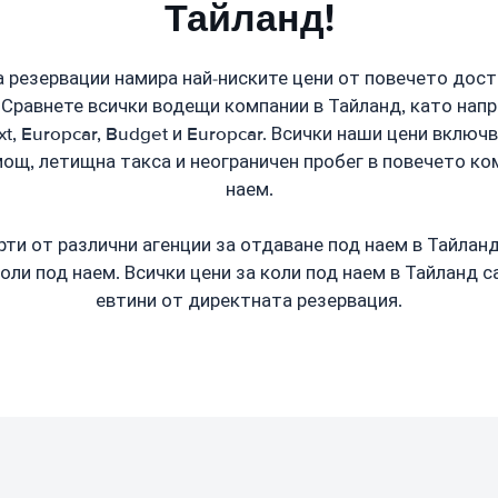
Тайланд!
 резервации намира най-ниските цени от повечето дост
 Сравнете всички водещи компании в Тайланд, като наприм
Sixt, Europcar, Budget и Europcar. Всички наши цени вклю
ощ, летищна такса и неограничен пробег в повечето ко
наем.
ти от различни агенции за отдаване под наем в Тайланд
оли под наем. Всички цени за коли под наем в Тайланд с
евтини от директната резервация.