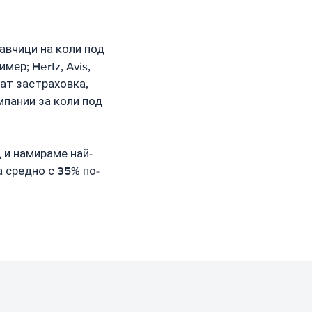
авчици на коли под
ер; Hertz, Avis,
чват застраховка,
мпании за коли под
 и намираме най-
а средно с 35% по-