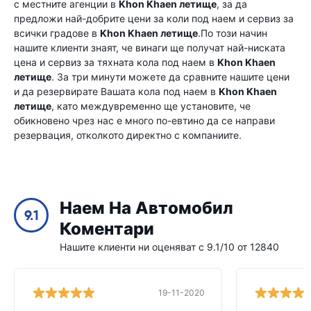
с местните агенции в
Khon Khaen летище
, за да
предложи най-добрите цени за коли под наем и сервиз за
всички градове в
Khon Khaen летище
.По този начин
нашите клиенти знаят, че винаги ще получат най-ниската
цена и сервиз за тяхната кола под наем в
Khon Khaen
летище
. За три минути можете да сравните нашите цени
и да резервирате Вашата кола под наем в
Khon Khaen
летище
, като междувременно ще установите, че
обикновено чрез нас е много по-евтино да се направи
резервация, отколкото директно с компаниите.
Наем На Автомобил
9.1
Коментари
Нашите клиенти ни оценяват с 9.1/10 от 12840
19-11-2020