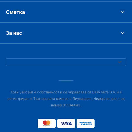
Сметка
За нас
Този уебсайт е собственост и се управлява от EasyTerra B.V. и е
регистриран в Търговската камара в Лиуварден, Нидерландия, под
номер 01104443.