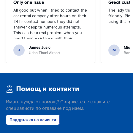
Only one issue
Great custo
All good but when i tried to contact the
The lady tha
car rental company after hours on their
friendly. Plea
24 hr contact numbers they did not
using this r
answer despite numerous attempts.
This can be a real problem when you
need their assistance with their
services or car.
James Jusic
Mich
J
M
Udon Thani Airport
Bangk
Помощ и контакти
Имате нужда от помощ? Свържете се с нашите
специалисти по отдаване под наем.
Поддръжка на клиенти