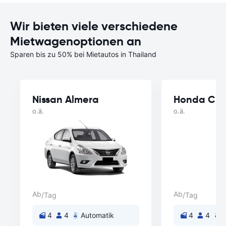
Wir bieten viele verschiedene
Mietwagenoptionen an
Sparen bis zu 50% bei Mietautos in Thailand
Nissan Almera
Honda Cit
o.ä.
o.ä.
Ab
Ab
/Tag
/Tag
4
4
Automatik
4
4
A