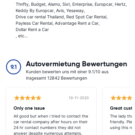
Thrifty
Budget
Alamo
Sixt
Enterprise
Europcar
Hertz
Keddy By Europcar
Avis
Yesaway
Drive car rental Thailand
Red Spot Car Rental
Payless Car Rental
Advantage Rent a Car
Dollar Rent a Car
, etc…
Autovermietung Bewertungen
9.1
Kunden bewerten uns mit einer 9.1/10 aus
insgesamt 12842 Bewertungen
19-11-2020
Only one issue
Great custo
All good but when i tried to contact the
The lady tha
car rental company after hours on their
friendly. Plea
24 hr contact numbers they did not
using this r
answer despite numerous attempts.