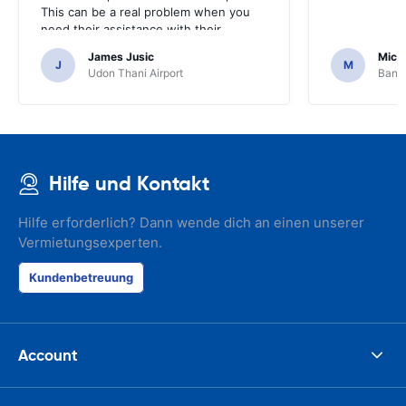
This can be a real problem when you
need their assistance with their
services or car.
James Jusic
Mich
J
M
Udon Thani Airport
Bangk
Hilfe und Kontakt
Hilfe erforderlich? Dann wende dich an einen unserer
Vermietungsexperten.
Kundenbetreuung
Account