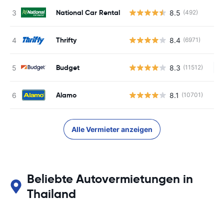
National Car Rental
8.5
(492)
Thrifty
8.4
(6971)
Budget
8.3
(11512)
Ke
Alamo
8.1
(10701)
Alle Vermieter anzeigen
Beliebte Autovermietungen in
Thailand