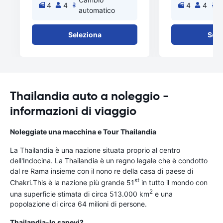
4
4
4
4
automatico
a
Seleziona
Sele
Thailandia auto a noleggio -
informazioni di viaggio
Noleggiate una macchina e Tour Thailandia
La Thailandia è una nazione situata proprio al centro
dell'Indocina. La Thailandia è un regno legale che è condotto
dal re Rama insieme con il nono re della casa di paese di
st
Chakri.This è la nazione più grande 51
in tutto il mondo con
2
una superficie stimata di circa 513.000 km
e una
popolazione di circa 64 milioni di persone.
Thailandia-lo sapevi?