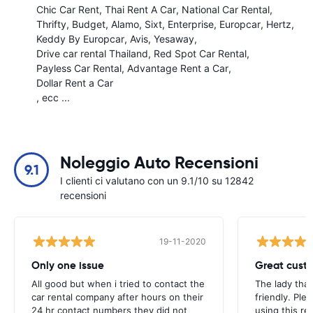
Chic Car Rent
Thai Rent A Car
National Car Rental
Thrifty
Budget
Alamo
Sixt
Enterprise
Europcar
Hertz
Keddy By Europcar
Avis
Yesaway
Drive car rental Thailand
Red Spot Car Rental
Payless Car Rental
Advantage Rent a Car
Dollar Rent a Car
, ecc ...
Noleggio Auto Recensioni
9.1
I clienti ci valutano con un 9.1/10 su 12842
recensioni
19-11-2020
Only one issue
Great custo
All good but when i tried to contact the
The lady tha
car rental company after hours on their
friendly. Plea
24 hr contact numbers they did not
using this r