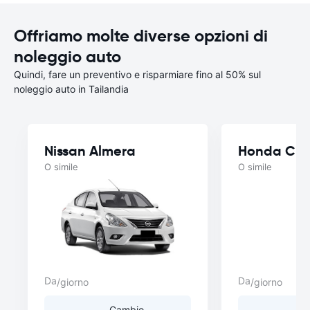
Offriamo molte diverse opzioni di
noleggio auto
Quindi, fare un preventivo e risparmiare fino al 50% sul
noleggio auto in Tailandia
Nissan Almera
Honda Cit
O simile
O simile
Da
Da
/giorno
/giorno
Cambio
C