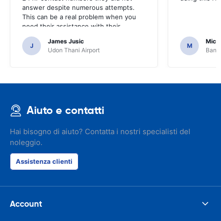
answer despite numerous attempts.
This can be a real problem when you
need their assistance with their
services or car.
James Jusic
Mich
J
M
Udon Thani Airport
Bangk
Aiuto e contatti
Hai bisogno di aiuto? Contatta i nostri specialisti del
noleggio.
Assistenza clienti
Account