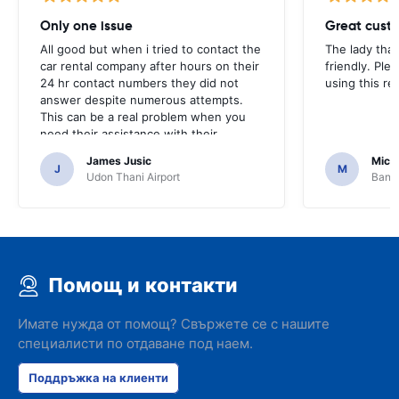
Only one issue
Great custo
All good but when i tried to contact the
The lady tha
car rental company after hours on their
friendly. Plea
24 hr contact numbers they did not
using this r
answer despite numerous attempts.
This can be a real problem when you
need their assistance with their
services or car.
James Jusic
Mich
J
M
Udon Thani Airport
Bangk
Помощ и контакти
Имате нужда от помощ? Свържете се с нашите
специалисти по отдаване под наем.
Поддръжка на клиенти