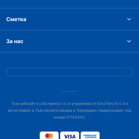
Сметка
За нас
Този уебсайт е собственост и се управлява от EasyTerra B.V. и е
регистриран в Търговската камара в Лиуварден, Нидерландия, под
номер 01104443.