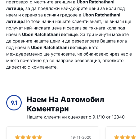
преговаря с местните агенции в
Ubon Ratchathani
летище
, за да предложи най-добрите цени за коли под
наем и сервиз за всички градове в
Ubon Ratchathani
летище
.По този начин нашите клиенти знаят, че винаги ще
получат най-ниската цена и сервиз за тяхната кола под
наем в
Ubon Ratchathani летище
. За три минути можете
да сравните нашите цени и да резервирате Вашата кола
под наем в
Ubon Ratchathani летище
, като
междувременно ще установите, че обикновено чрез нас е
много по-евтино да се направи резервация, отколкото
директно с компаниите.
Наем На Автомобил
9.1
Коментари
Нашите клиенти ни оценяват с 9.1/10 от 12840
19-11-2020