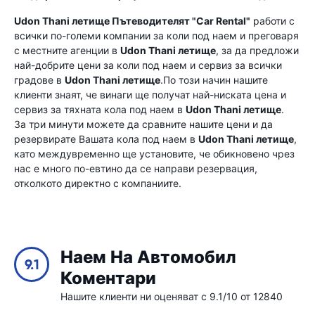
Udon Thani летище
Пътеводителят "Car Rental"
работи с
всички по-големи компании за коли под наем и преговаря
с местните агенции в
Udon Thani летище
, за да предложи
най-добрите цени за коли под наем и сервиз за всички
градове в
Udon Thani летище
.По този начин нашите
клиенти знаят, че винаги ще получат най-ниската цена и
сервиз за тяхната кола под наем в
Udon Thani летище
.
За три минути можете да сравните нашите цени и да
резервирате Вашата кола под наем в
Udon Thani летище
,
като междувременно ще установите, че обикновено чрез
нас е много по-евтино да се направи резервация,
отколкото директно с компаниите.
Наем На Автомобил
9.1
Коментари
Нашите клиенти ни оценяват с 9.1/10 от 12840