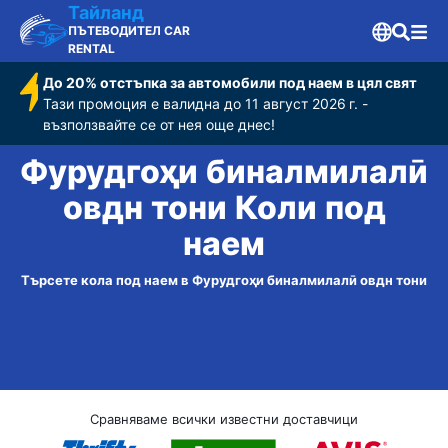
Тайланд
ПЪТЕВОДИТЕЛ CAR
RENTAL
До 20% отстъпка за автомобили под наем в цял свят
Тази промоция е валидна до 11 август 2026 г. -
възползвайте се от нея още днес!
Фурудгоҳи бин‌алмилалӣ
овдн тони Коли под
наем
Търсете кола под наем в Фурудгоҳи бин‌алмилалӣ овдн тони
Сравняваме всички известни доставчици