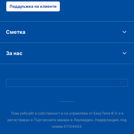
Поддръжка на клиенти
Сметка
За нас
Този уебсайт е собственост и се управлява от EasyTerra B.V. и е
регистриран в Търговската камара в Лиуварден, Нидерландия, под
номер 01104443.