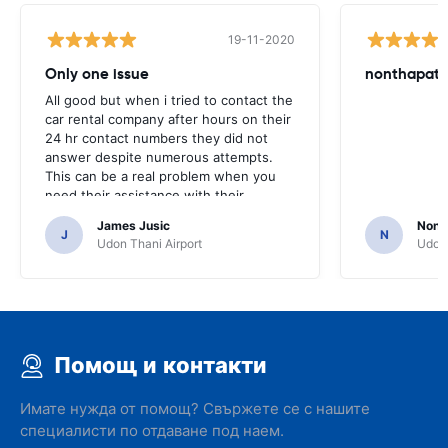
19-11-2020
Only one issue
nonthapat s
All good but when i tried to contact the
car rental company after hours on their
24 hr contact numbers they did not
answer despite numerous attempts.
This can be a real problem when you
need their assistance with their
services or car.
James Jusic
Nonth
J
N
Udon Thani Airport
Udon 
Помощ и контакти
Имате нужда от помощ? Свържете се с нашите
специалисти по отдаване под наем.