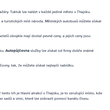
žéry. Tuktuk lze nalézt v každé jediné město v Thajsku.
a turistických míst národa. Městských autobusů můžete získat
otelů obvykle mají dostal pevné ceny, a jejich ceny jsou
Autopůjčovna
oku.
služby lze získat od firmy dobře známé
čovny, tak, že můžete získat nejlepší nabídku.
nto trh je hlavní atrakcí v Thajsku, je to vzrušující místo, kde
o sadů a vinic, které lze zobrazit pomocí kanálu člunu.