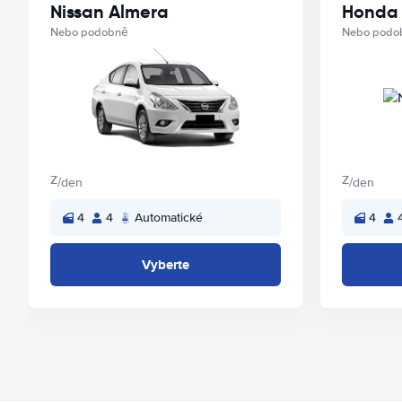
Nissan Almera
Honda 
Nebo podobně
Nebo podo
Z
Z
/den
/den
4
4
Automatické
4
Vyberte