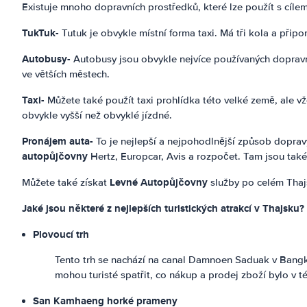
Existuje mnoho dopravních prostředků, které lze použít s cílem
TukTuk-
Tutuk je obvykle místní forma taxi. Má tři kola a při
Autobusy-
Autobusy jsou obvykle nejvíce používaných dopravn
ve větších městech.
Taxi-
Můžete také použít taxi prohlídka této velké země, ale vžd
obvykle vyšší než obvyklé jízdné.
Pronájem auta-
To je nejlepší a nejpohodlnější způsob doprav
autopůjčovny
Hertz, Europcar, Avis a rozpočet. Tam jsou také
Levné Autopůjčovny
Můžete také získat
služby po celém Thaj
Jaké jsou některé z nejlepších turistických atrakcí v Thajsku?
Plovoucí trh
Tento trh se nachází na canal Damnoen Saduak v Bangkoku 
mohou turisté spatřit, co nákup a prodej zboží bylo v t
San Kamhaeng horké prameny