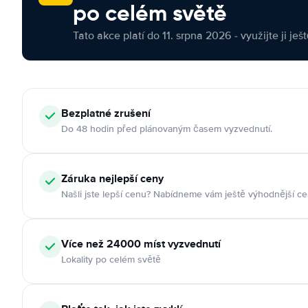
po celém světě
Tato akce platí do 11. srpna 2026 - využijte ji ješ
Bezplatné zrušení
Do 48 hodin před plánovaným časem vyzvednutí.
Záruka nejlepší ceny
Našli jste lepší cenu? Nabídneme vám ještě výhodnější ce
Více než 24000 míst vyzvednutí
Lokality po celém světě