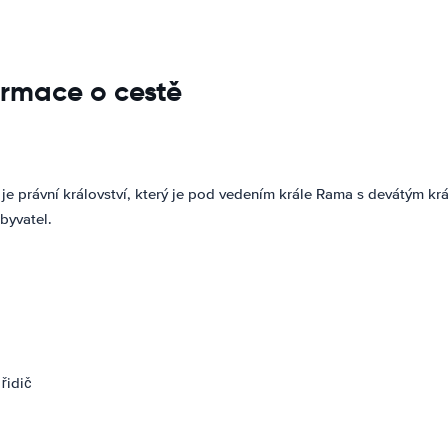
ormace o cestě
 je právní království, který je pod vedením krále Rama s devátým kr
byvatel.
řidič