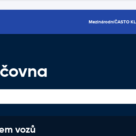
Mezinárodní
ČASTO K
jčovna
jem vozů