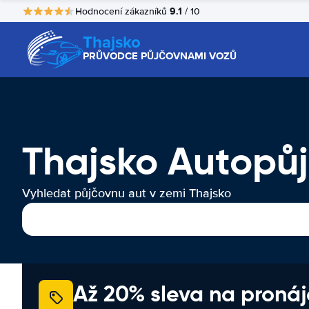
9.1
Hodnocení zákazníků
/ 10
Thajsko
PRŮVODCE PŮJČOVNAMI VOZŮ
Thajsko Autopů
Vyhledat půjčovnu aut v zemi Thajsko
Až 20% sleva na proná