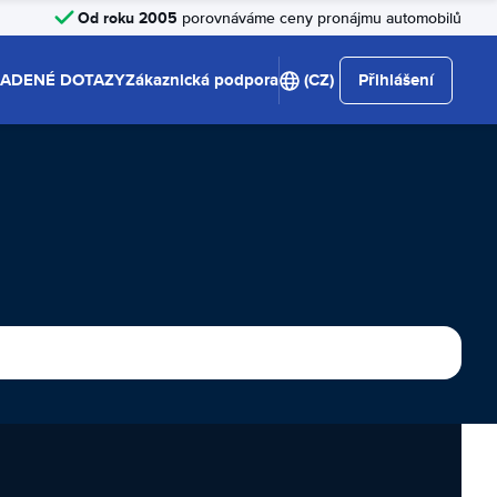
Od roku 2005
porovnáváme ceny pronájmu automobilů
LADENÉ DOTAZY
Zákaznická podpora
(CZ)
Přihlášení