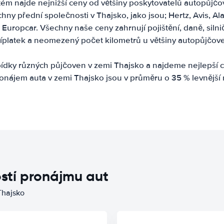
tém najde nejnižší ceny od většiny poskytovatelů autopůjčo
ny přední společnosti v Thajsko, jako jsou; Hertz, Avis, Alam
Europcar. Všechny naše ceny zahrnují pojištění, daně, silniční
íplatek a neomezený počet kilometrů u většiny autopůjčov
dky různých půjčoven v zemi Thajsko a najdeme nejlepší c
onájem auta v zemi Thajsko jsou v průměru o 35 % levnější 
stí pronájmu aut
Thajsko