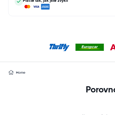
Plaťte tak, jak jste zvyklí
Home
Porovn