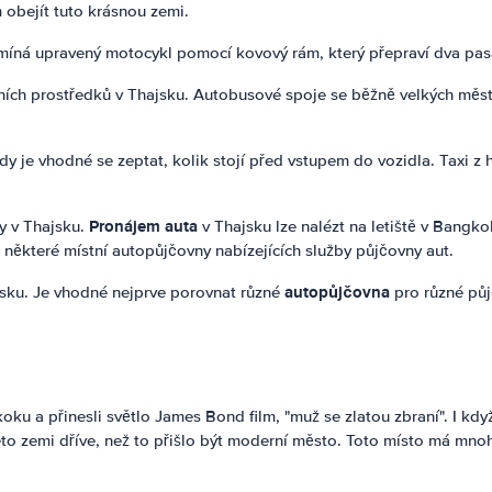
 obejít tuto krásnou zemi.
pomíná upravený motocykl pomocí kovový rám, který přepraví dva pasa
ích prostředků v Thajsku. Autobusové spoje se běžně velkých měst 
y je vhodné se zeptat, kolik stojí před vstupem do vozidla. Taxi z h
Pronájem auta
y v Thajsku.
v Thajsku lze nalézt na letiště v Bangk
 některé místní autopůjčovny nabízejících služby půjčovny aut.
autopůjčovna
sku. Je vhodné nejprve porovnat různé
pro různé půj
a přinesli světlo James Bond film, "muž se zlatou zbraní". I když te
éto zemi dříve, než to přišlo být moderní město. Toto místo má mnoh