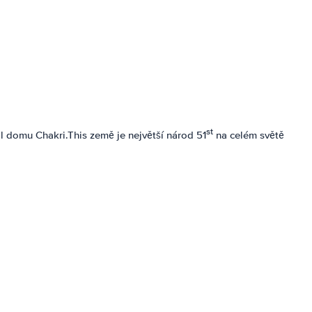
st
ál domu Chakri.This země je největší národ 51
na celém světě