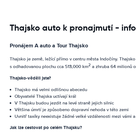
Thajsko auto k pronajmutí - inf
Pronájem A auto a Tour Thajsko
Thajsko je země, ležící přímo v centru města Indočíny. Thajsko
2
s odhadovanou plochu cca 513,000 km
a zhruba 64 milionů o
Thajsko-věděli jste?
Thajsko má velmi odlišnou abecedu
Obyvatelé Thajska uctívají král
V Thajsku budou jezdit na levé straně jejich silnic
Většina úmrtí je způsobeno dopravní nehoda v této zemi
Uvnitř taxíky neexistuje žádné velké vzdálenosti mezi vámi a 
Jak lze cestovat po celém Thajsku?