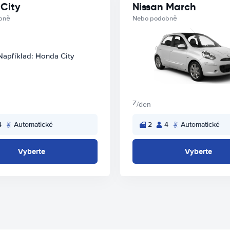
City
Nissan March
bně
Nebo podobně
Z
/den
4
Automatické
2
4
Automatické
Vyberte
Vyberte