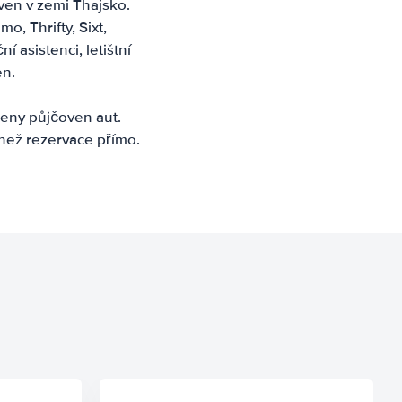
ven v zemi Thajsko.
o, Thrifty, Sixt,
 asistenci, letištní
en.
eny půjčoven aut.
než rezervace přímo.