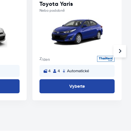
Toyota Yaris
Nebo podobně
Z
/den
4
4
Automatické
Vyberte