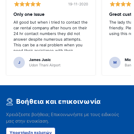
19-11-2020
Only one issue
Great custo
All good but when i tried to contact the
The lady tha
car rental company after hours on their
friendly. Plea
24 hr contact numbers they did not
using this r
answer despite numerous attempts.
This can be a real problem when you
need their assistance with their
services or car.
James Jusic
Mich
J
M
Udon Thani Airport
Bangk
Βοήθεια και επικοινωνία
Χρειάζεστε βοήθεια; Επικοινωνήστε με τους ειδικούς
μας στην ενοικίαση.
Υποστήριξη πελατών