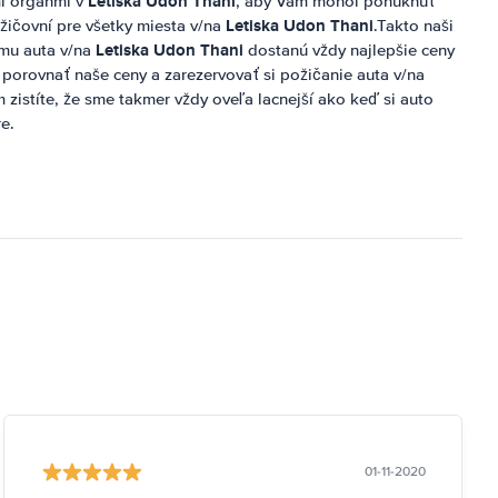
Letiska Udon Thani
i orgánmi v
, aby Vám mohol ponúknuť
Letiska Udon Thani
žičovní pre všetky miesta v/na
.Takto naši
Letiska Udon Thani
ájmu auta v/na
dostanú vždy najlepšie ceny
 porovnať naše ceny a zarezervovať si požičanie auta v/na
 zistíte, že sme takmer vždy oveľa lacnejší ako keď si auto
e.
01-11-2020