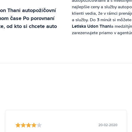
autopožičovňami a s miestnym
najlepšie ceny a služby autopo
on Thani
autopožičovní
klienti vedia, že v rámci pren
nom čase Po porovnaní
a služby. Do 3 minút si môžete
e, od kto si chcete auto
Letiska Udon Thani
a medzitým
zarezervujete priamo v agentúr
20-02-2020