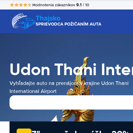
9.1
Hodnotenia zákazníkov
/ 10
Thajsko
SPRIEVODCA POŽIČANÍM AUTA
Udon Thani Inte
Vyhľadajte auto na prenájom v krajine Udon Thani
International Airport