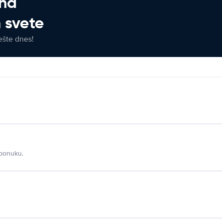
 na
 svete
ešte dnes!
 ponuku.