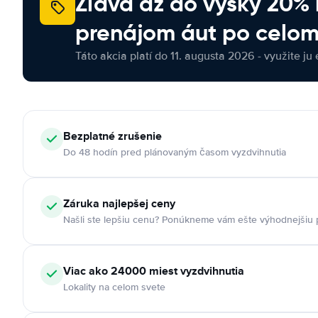
Zľava až do výšky 20%
prenájom áut po celom
Táto akcia platí do 11. augusta 2026 - využite ju 
Bezplatné zrušenie
Do 48 hodín pred plánovaným časom vyzdvihnutia
Záruka najlepšej ceny
Našli ste lepšiu cenu? Ponúkneme vám ešte výhodnejšiu
Viac ako 24000 miest vyzdvihnutia
Lokality na celom svete