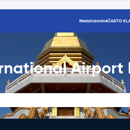
Medzinárodné
ČASTO KL
rnational Airport