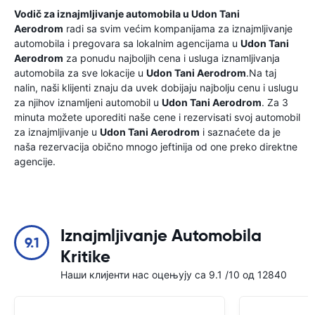
Vodič za iznajmljivanje automobila u
Udon Tani
Aerodrom
radi sa svim većim kompanijama za iznajmljivanje
automobila i pregovara sa lokalnim agencijama u
Udon Tani
Aerodrom
za ponudu najboljih cena i usluga iznamljivanja
automobila za sve lokacije u
Udon Tani Aerodrom
.Na taj
nalin, naši klijenti znaju da uvek dobijaju najbolju cenu i uslugu
za njihov iznamljeni automobil u
Udon Tani Aerodrom
. Za 3
minuta možete uporediti naše cene i rezervisati svoj automobil
za iznajmljivanje u
Udon Tani Aerodrom
i saznaćete da je
naša rezervacija obično mnogo jeftinija od one preko direktne
agencije.
Iznajmljivanje Automobila
9.1
Kritike
Наши клијенти нас оцењују са 9.1 /10 од 12840