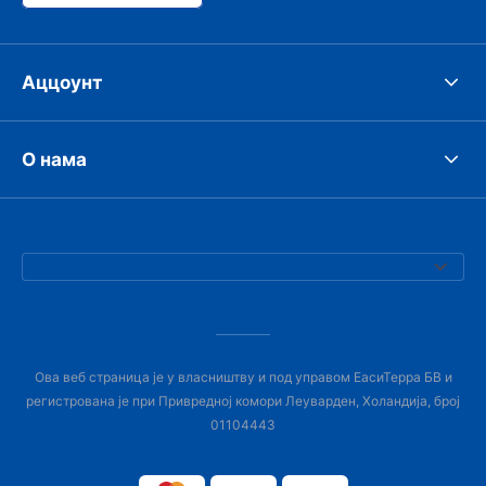
Аццоунт
О нама
Ова веб страница је у власништву и под управом ЕасиТерра БВ и
регистрована је при Привредној комори Леуварден, Холандија, број
01104443