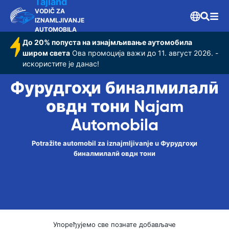
овдн тони
Tajland
VODIČ ZA
IZNAMLJIVANJE
AUTOMOBILA
До 20% попуста на изнајмљивање аутомобила
широм света
Ова промоција важи до 11. август 2026. -
искористите је данас!
Фурудгоҳи бин‌алмилалӣ
овдн тони Najam
Automobila
Potražite automobil za iznajmljivanje u Фурудгоҳи
бин‌алмилалӣ овдн тони
Упоређујемо све познате добављаче