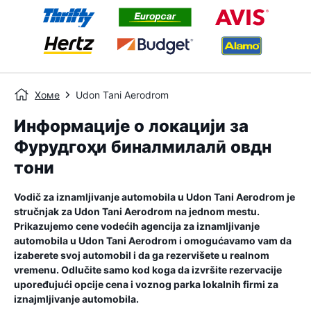
Хоме
Udon Tani Aerodrom
Информације о локацији за
Фурудгоҳи бин‌алмилалӣ овдн
тони
Vodič za iznamljivanje automobila u
Udon Tani Aerodrom
je
stručnjak za
Udon Tani Aerodrom
na jednom mestu.
Prikazujemo cene vodećih agencija za iznamljivanje
automobila u
Udon Tani Aerodrom
i omogućavamo vam da
izaberete svoj automobil i da ga rezervišete u realnom
vremenu. Odlučite samo kod koga da izvršite rezervacije
upoređujući opcije cena i voznog parka lokalnih firmi za
iznajmljivanje automobila.