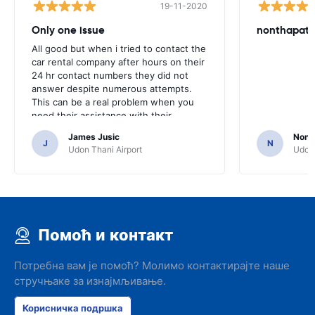
19-11-2020
Only one issue
nonthapat s
All good but when i tried to contact the
car rental company after hours on their
24 hr contact numbers they did not
answer despite numerous attempts.
This can be a real problem when you
need their assistance with their
services or car.
James Jusic
Nonth
J
N
Udon Thani Airport
Udon 
Помоћ и контакт
Потребна вам је помоћ? Молимо контактирајте наше
стручњаке за изнајмљивање.
Корисничка подршка