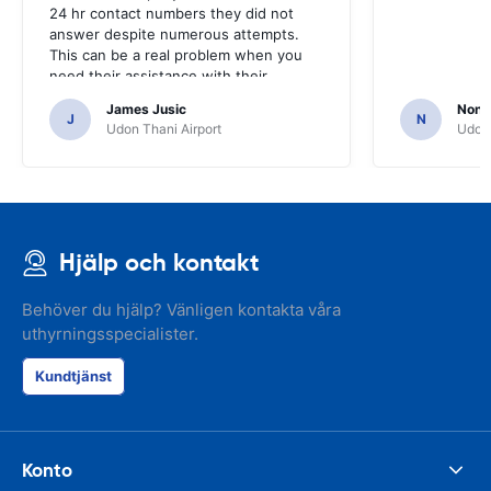
24 hr contact numbers they did not
answer despite numerous attempts.
This can be a real problem when you
need their assistance with their
services or car.
James Jusic
Nonth
J
N
Udon Thani Airport
Udon 
Hjälp och kontakt
Behöver du hjälp? Vänligen kontakta våra
uthyrningsspecialister.
Kundtjänst
Konto