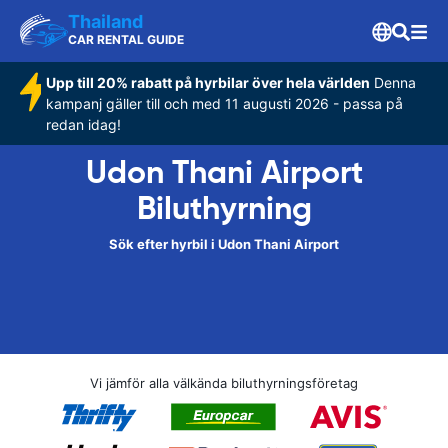
Thailand
CAR RENTAL GUIDE
Upp till 20% rabatt på hyrbilar över hela världen
Denna
kampanj gäller till och med 11 augusti 2026 - passa på
redan idag!
Udon Thani Airport
Biluthyrning
Sök efter hyrbil i Udon Thani Airport
Vi jämför alla välkända biluthyrningsföretag