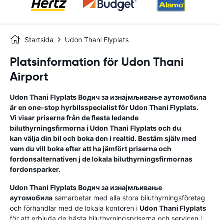
Startsida
Udon Thani Flyplats
Platsinformation för Udon Thani
Airport
Udon Thani Flyplats
Водич за изнајмљивање аутомобила
är en one-stop hyrbilsspecialist för
Udon Thani Flyplats
.
Vi visar priserna från de flesta ledande
biluthyrningsfirmorna i
Udon Thani Flyplats
och du
kan välja din bil och boka den i realtid. Bestäm själv med
vem du vill boka efter att ha jämfört priserna och
fordonsalternativen j de lokala biluthyrningsfirmornas
fordonsparker.
Udon Thani Flyplats
Водич за изнајмљивање
аутомобила
samarbetar med alla stora biluthyrningsföretag
och förhandlar med de lokala kontoren i
Udon Thani Flyplats
för att erbjuda de bästa biluthyrningspriserna och servicen i