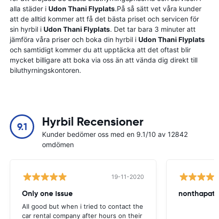
alla städer i
Udon Thani Flyplats
.På så sätt vet våra kunder
att de alltid kommer att få det bästa priset och servicen för
sin hyrbil i
Udon Thani Flyplats
. Det tar bara 3 minuter att
jämföra våra priser och boka din hyrbil i
Udon Thani Flyplats
och samtidigt kommer du att upptäcka att det oftast blir
mycket billigare att boka via oss än att vända dig direkt till
biluthyrningskontoren.
Hyrbil Recensioner
9.1
Kunder bedömer oss med en 9.1/10 av 12842
omdömen
19-11-2020
Only one issue
nonthapat s
All good but when i tried to contact the
car rental company after hours on their