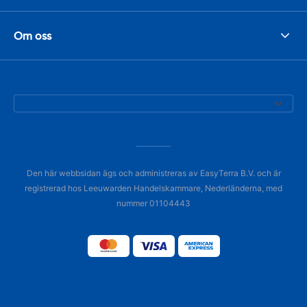
Om oss
Den här webbsidan ägs och administreras av EasyTerra B.V. och är
registrerad hos Leeuwarden Handelskammare, Nederländerna, med
nummer 01104443