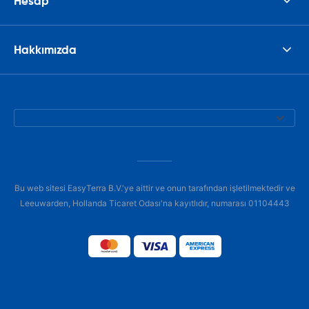
Hesap
Hakkımızda
Bu web sitesi EasyTerra B.V.'ye aittir ve onun tarafından işletilmektedir ve
Leeuwarden, Hollanda Ticaret Odası'na kayıtlıdır, numarası 01104443