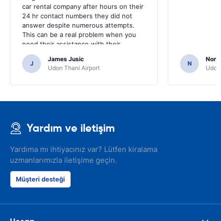
car rental company after hours on their
24 hr contact numbers they did not
answer despite numerous attempts.
This can be a real problem when you
need their assistance with their
services or car.
James Jusic
Nonth
J
N
Udon Thani Airport
Udon 
Yardım ve iletişim
Yardıma mı ihtiyacınız var? Lütfen kiralama
uzmanlarımızla iletişime geçin.
Müşteri desteği