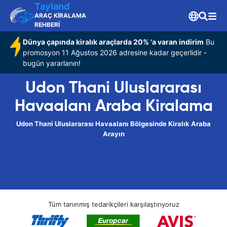
Tayland
ARAÇ KİRALAMA
REHBERİ
Dünya çapında kiralık araçlarda 20% 'a varan indirim
Bu
promosyon 11 Ağustos 2026 adresine kadar geçerlidir -
bugün yararlanın!
Udon Thani Uluslararası
Havaalanı Araba Kiralama
Udon Thani Uluslararası Havaalanı Bölgesinde Kiralık Araba
Arayın
Tüm tanınmış tedarikçileri karşılaştırıyoruz