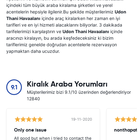
içindeki tüm büyük araba kiralama şirketleri ve yerel
acentelerin hepsiyle ilgilenir.Bu şekilde müşterilerimiz
Udon
Thani Havaalanı
içinde araç kiralarken her zaman en iyi
tarifleri ve en iyi hizmeti alacaklarını biliyorlar. 3 dakikada
tarifelerimizi karşılaştırın ve
Udon Thani Havaalanı
içinde
aracınızı kiralayın, bu arada keşfedeceksiniz ki bizim
tariflerimiz genelde doğrudan acentelerle rezervasyon
yapmaktan daha ucuzdur.
Kiralık Araba Yorumları
9.1
Müşterilerimiz bizi 9.1/10 üzerinden değerlendiriyor
12840
19-11-2020
Only one issue
nonthapat s
All good but when i tried to contact the