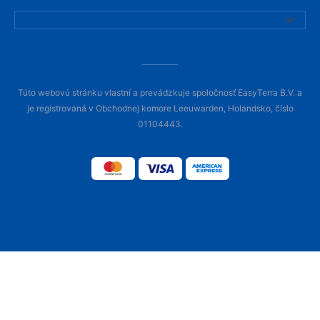
Túto webovú stránku vlastní a prevádzkuje spoločnosť EasyTerra B.V. a
je registrovaná v Obchodnej komore Leeuwarden, Holandsko, číslo
01104443.