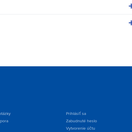
otázky
Prihlásiť sa
dpora
Zabudnuté heslo
Vytvorenie účtu