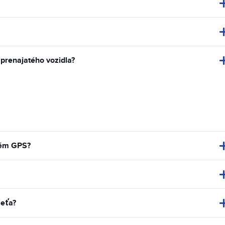
 prenajatého vozidla?
tém GPS?
ieťa?