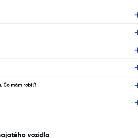
u. Čo mám robiť?
najatého vozidla