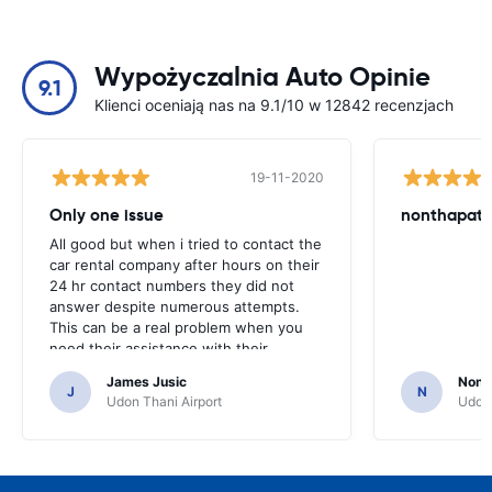
Wypożyczalnia Auto Opinie
9.1
Klienci oceniają nas na 9.1/10 w 12842 recenzjach
19-11-2020
Only one issue
nonthapat s
All good but when i tried to contact the
car rental company after hours on their
24 hr contact numbers they did not
answer despite numerous attempts.
This can be a real problem when you
need their assistance with their
services or car.
James Jusic
Nonth
J
N
Udon Thani Airport
Udon 