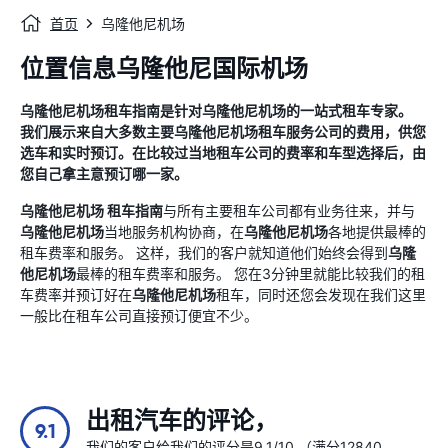
首页
乌隆他尼机场
位置信息乌隆他尼国际机场
乌隆他尼机场
租车指南
是针对
乌隆他尼机场
的一站式租车专家。
我们展示来自大多数主要
乌隆他尼机场
租车服务公司的费用，供您
选车和实时预订。在比较过当地租车公司的费率和车型选择后，由
您自己拿主意预订哪一家。
乌隆他尼机场
租车指南
与所有主要租车公司都有业务往来，并与
乌隆他尼机场
当地服务机构协商，在
乌隆他尼机场
各地提供最棒的
租车费率和服务。 这样，我们的客户就知道他们始终会得到
乌隆
他尼机场
最棒的租车费率和服务。 您在3分钟里就能比较我们的租
车费率并预订好在
乌隆他尼机场
租车，同时还您会发现在我们这里
一般比在租车公司直接预订便宜不少。
出租汽车的评论，
9.1
我们的客户给我们的评分是9.1/10 （满分12840