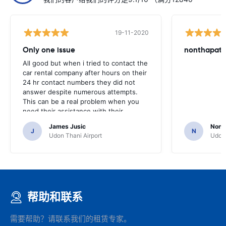
19-11-2020
Only one issue
nonthapat s
All good but when i tried to contact the
car rental company after hours on their
24 hr contact numbers they did not
answer despite numerous attempts.
This can be a real problem when you
need their assistance with their
services or car.
James Jusic
Nonth
J
N
Udon Thani Airport
Udon 
帮助和联系
需要帮助？请联系我们的租赁专家。