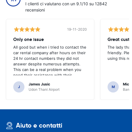
I clienti ci valutano con un 9.1/10 su 12842
recensioni
19-11-2020
Only one issue
Great custo
All good but when i tried to contact the
The lady tha
car rental company after hours on their
friendly. Plea
24 hr contact numbers they did not
using this r
answer despite numerous attempts.
This can be a real problem when you
need their assistance with their
services or car.
James Jusic
Mich
J
M
Udon Thani Airport
Bangk
Aiuto e contatti