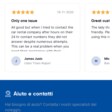
19-11-2020
Only one issue
Great custo
All good but when i tried to contact the
The lady tha
car rental company after hours on their
friendly. Plea
24 hr contact numbers they did not
using this r
answer despite numerous attempts.
This can be a real problem when you
need their assistance with their
services or car.
James Jusic
Mich
J
M
Udon Thani Airport
Bangk
Aiuto e contatti
Hai bisogno di aiuto? Contatta i nostri specialisti del
noleggio.