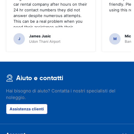
car rental company after hours on their
friendly. Plea
24 hr contact numbers they did not
using this r
answer despite numerous attempts.
This can be a real problem when you
need their assistance with their
services or car.
James Jusic
Mich
J
M
Udon Thani Airport
Bangk
Aiuto e contatti
Hai bisogno di aiuto? Contatta i nostri specialisti del
noleggio.
Assistenza clienti