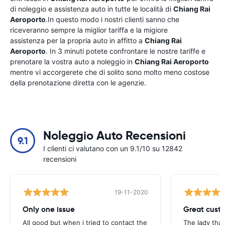
di noleggio e assistenza auto in tutte le località di
Chiang Rai
Aeroporto
.In questo modo i nostri clienti sanno che
riceveranno sempre la miglior tariffa e la migiore
assistenza per la propria auto in affitto a
Chiang Rai
Aeroporto
. In 3 minuti potete confrontare le nostre tariffe e
prenotare la vostra auto a noleggio in
Chiang Rai Aeroporto
mentre vi accorgerete che di solito sono molto meno costose
della prenotazione diretta con le agenzie.
Noleggio Auto Recensioni
9.1
I clienti ci valutano con un 9.1/10 su 12842
recensioni
19-11-2020
Only one issue
Great custo
All good but when i tried to contact the
The lady tha