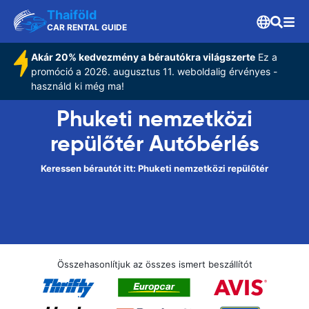
Thaiföld
CAR RENTAL GUIDE
Akár 20% kedvezmény a bérautókra világszerte
Ez a
promóció a 2026. augusztus 11. weboldalig érvényes -
használd ki még ma!
Phuketi nemzetközi
repülőtér Autóbérlés
Keressen bérautót itt: Phuketi nemzetközi repülőtér
Összehasonlítjuk az összes ismert beszállítót