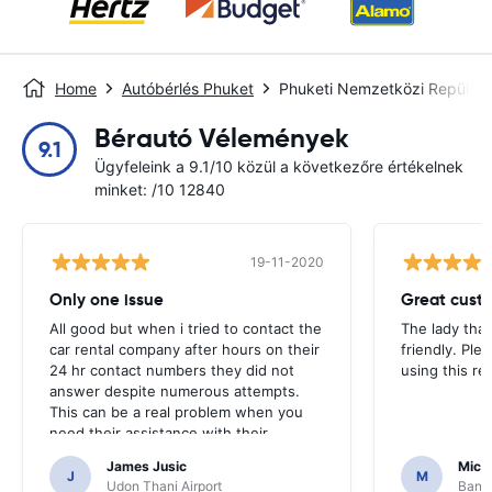
Home
Autóbérlés Phuket
Phuketi Nemzetközi Repülőté
Bérautó Vélemények
9.1
Ügyfeleink a 9.1/10 közül a következőre értékelnek
minket: /10 12840
19-11-2020
Only one issue
Great custo
All good but when i tried to contact the
The lady tha
car rental company after hours on their
friendly. Plea
24 hr contact numbers they did not
using this r
answer despite numerous attempts.
This can be a real problem when you
need their assistance with their
services or car.
James Jusic
Mich
J
M
Udon Thani Airport
Bangk