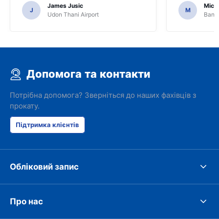
services or car.
James Jusic
Mich
J
M
Udon Thani Airport
Bangk
Допомога та контакти
Потрібна допомога? Зверніться до наших фахівців з
прокату.
Підтримка клієнтів
Обліковий запис
Про нас