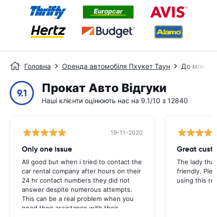
Головна
Оренда автомобіля Пхукет Таун
До міжнар
Прокат Авто Відгуки
9.1
Наші клієнти оцінюють нас на 9.1/10 з 12840
19-11-2020
Only one issue
Great custo
All good but when i tried to contact the
The lady tha
car rental company after hours on their
friendly. Plea
24 hr contact numbers they did not
using this r
answer despite numerous attempts.
This can be a real problem when you
need their assistance with their