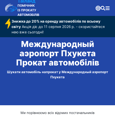
Таїланд
ПОМІЧНИК
ІЗ ПРОКАТУ
АВТОМОБІЛІВ
Знижка до 20% на оренду автомобілів по всьому
світу
Акція діє до 11 серпня 2026 р. - скористайтеся
нею вже сьогодні!
Международный
аэропорт Пхукета
Прокат автомобілів
Шукати автомобіль напрокат у Международный аэропорт
Пхукета
Ми порівнюємо всіх відомих постачальників