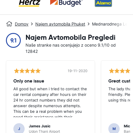
Domov
Najem avtomobila Phuket
Mednarodnega Letal
Najem Avtomobila Pregledi
9.1
Naše stranke nas ocenjujejo z oceno 9.1/10 od
12842
19-11-2020
Only one issue
Great custo
All good but when i tried to contact the
The lady tha
car rental company after hours on their
friendly. Plea
24 hr contact numbers they did not
using this r
answer despite numerous attempts.
This can be a real problem when you
need their assistance with their
services or car.
James Jusic
Mich
J
M
Udon Thani Airport
Bangk