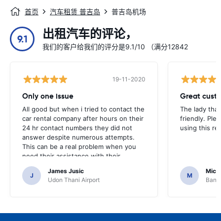
首页
汽车租赁 普吉岛
普吉岛机场
出租汽车的评论，
9.1
我们的客户给我们的评分是9.1/10 （满分12842
19-11-2020
Only one issue
Great custo
All good but when i tried to contact the
The lady tha
car rental company after hours on their
friendly. Plea
24 hr contact numbers they did not
using this r
answer despite numerous attempts.
This can be a real problem when you
need their assistance with their
services or car.
James Jusic
Mich
J
M
Udon Thani Airport
Bangk