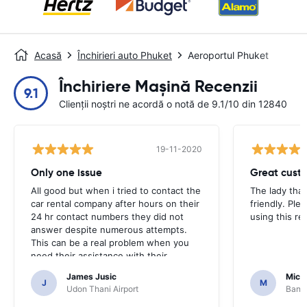
Acasă
Închirieri auto Phuket
Aeroportul Phuket
Închiriere Mașină Recenzii
9.1
Clienții noștri ne acordă o notă de 9.1/10 din 12840
19-11-2020
Only one issue
Great custo
All good but when i tried to contact the
The lady tha
car rental company after hours on their
friendly. Plea
24 hr contact numbers they did not
using this r
answer despite numerous attempts.
This can be a real problem when you
need their assistance with their
services or car.
James Jusic
Mich
J
M
Udon Thani Airport
Bangk