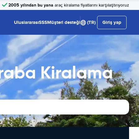
2005 yılından bu yana
araç kiralama fiyatlarını karşılaştırıyoruz
Uluslararası
SSS
Müşteri desteği
(TR)
Giriş yap
Araba Kiralama