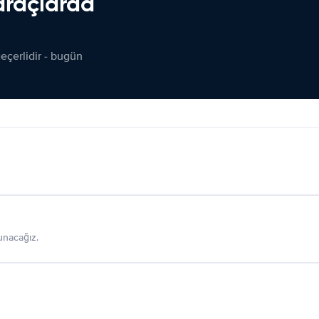
araçlarda
çerlidir - bugün
sunacağız.