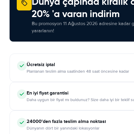
Dünya çapında kiralık 
20% 'a varan indirim
Bu promosyon 11 Ağustos 2026 adresine kadar ge
yararlanın!
Ücretsiz iptal
Planlanan teslim alma saatinden 48 saat öncesine kadar
En iyi fiyat garantisi
Daha uygun bir fiyat mı buldunuz? Size daha iyi bir teklif 
24000'den fazla teslim alma noktası
Dünyanın dört bir yanındaki lokasyonlar