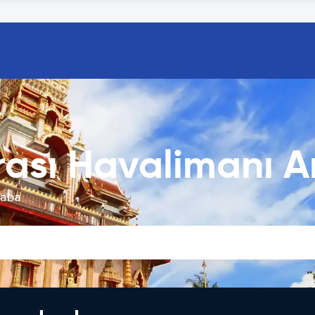
rası Havalimanı 
raba