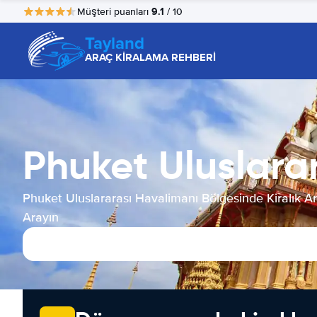
9.1
Müşteri puanları
/ 10
Tayland
ARAÇ KİRALAMA REHBERİ
Phuket Uluslara
Phuket Uluslararası Havalimanı Bölgesinde Kiralık A
Arayın