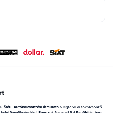
rt
ülőtér
-i Autókölcsönzési útmutató
a legtöbb autókölcsönző
Bangkok Nemzetközi Repülőtér
 a helyi ügynökségekkel
, hogy