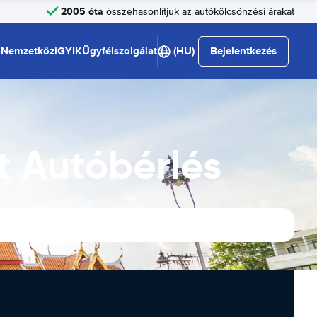
2005 óta
összehasonlítjuk az autókölcsönzési árakat
Nemzetközi
GYIK
Ügyfélszolgálat
(HU)
Bejelentkezés
t Autóbérlés