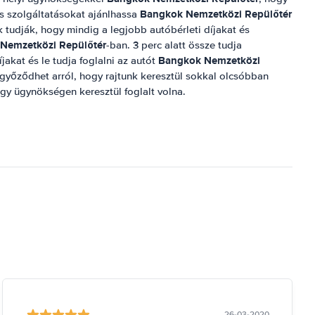
Bangkok Nemzetközi Repülőtér
és szolgáltatásokat ajánlhassa
k tudják, hogy mindig a legjobb autóbérleti díjakat és
Nemzetközi Repülőtér
-ban. 3 perc alatt össze tudja
Bangkok Nemzetközi
íjakat és le tudja foglalni az autót
yőződhet arról, hogy rajtunk keresztül sokkal olcsóbban
egy ügynökségen keresztül foglalt volna.
26-03-2020