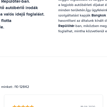
 Repülőtér
-ban.
a legjobb autóbérleti díjakat 
tő autóbérlő irodák
minden területén.Így ügyfelein
a valós idejű foglalást.
Bangkok 
szolgáltatást kapják
flotta
hasonlítani az általunk kínált d
Repülőtér
-ban, miközben megg
le.
foglalhat, mintha közvetlenül 
k minket: /10 12842
19-04-2020