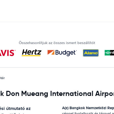
Összehasonlítjuk az összes ismert beszállítót
tér
ók Don Mueang International Airpo
si útmutató
az
A(z)
Bangkok Nemzetközi Rep
céggel foglalkozik és tárgyal