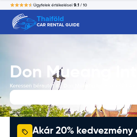
9.1
Ügyfelek értékelései
/ 10
Thaiföld
CAR RENTAL GUIDE
Don Mueang Inte
Keressen bérautót itt: Don Mueang International Air
Akár 20% kedvezmény 