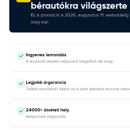
bérautókra világszerte
Ez a promóció a 2026. augusztus 11. weboldalig 
még ma!
Ingyenes lemondás
A tervezett átvételi időpontot megelőző 48 óráig.
Legjobb árgarancia
Találtál olcsóbbat? Akkor mi is jobb ajánlatot teszünk neke
24000+ átvételi hely
Helyszínek világszerte