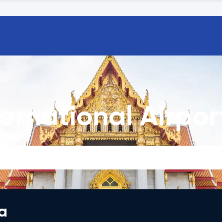
rnational Airpor
port
a