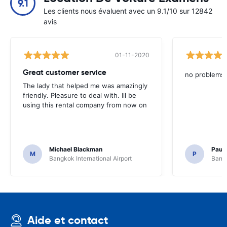
9.1
Les clients nous évaluent avec un 9.1/10 sur 12842
avis
01-11-2020
Great customer service
no problems
The lady that helped me was amazingly
friendly. Pleasure to deal with. Ill be
using this rental company from now on
Michael Blackman
Paul
M
P
Bangkok International Airport
Bangk
Aide et contact