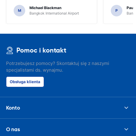
Michael Blackman
Paul
M
P
Bangkok International Airport
Bangk
Pomoc i kontakt
Potrzebujesz pomocy? Skontaktuj się z naszymi
specjalistami ds. wynajmu.
Obsługa klienta
Konto
O nas