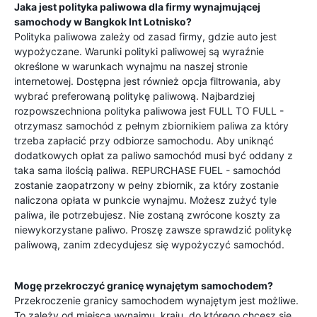
Jaka jest polityka paliwowa dla firmy wynajmującej
samochody w
Bangkok Int Lotnisko
?
Polityka paliwowa zależy od zasad firmy, gdzie auto jest
wypożyczane. Warunki polityki paliwowej są wyraźnie
określone w warunkach wynajmu na naszej stronie
internetowej. Dostępna jest również opcja filtrowania, aby
wybrać preferowaną politykę paliwową. Najbardziej
rozpowszechniona polityka paliwowa jest FULL TO FULL -
otrzymasz samochód z pełnym zbiornikiem paliwa za który
trzeba zapłacić przy odbiorze samochodu. Aby uniknąć
dodatkowych opłat za paliwo samochód musi być oddany z
taka sama ilością paliwa. REPURCHASE FUEL - samochód
zostanie zaopatrzony w pełny zbiornik, za który zostanie
naliczona opłata w punkcie wynajmu. Możesz zużyć tyle
paliwa, ile potrzebujesz. Nie zostaną zwrócone koszty za
niewykorzystane paliwo. Proszę zawsze sprawdzić politykę
paliwową, zanim zdecydujesz się wypożyczyć samochód.
Mogę przekroczyć granicę wynajętym samochodem?
Przekroczenie granicy samochodem wynajętym jest możliwe.
To zależy od miejsca wynajmu, kraju, do którego chcesz się