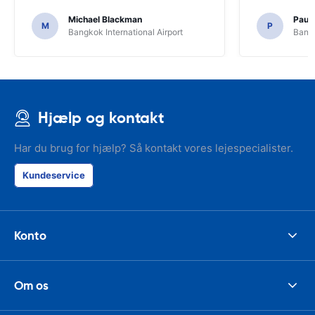
Michael Blackman
Paul
M
P
Bangkok International Airport
Bangk
Hjælp og kontakt
Har du brug for hjælp? Så kontakt vores lejespecialister.
Kundeservice
Konto
Om os