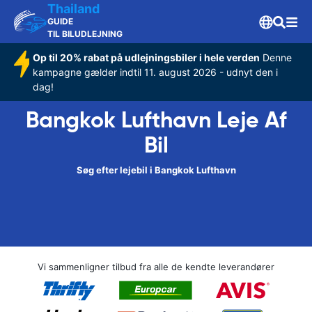
Thailand
GUIDE
TIL BILUDLEJNING
Op til 20% rabat på udlejningsbiler i hele verden
Denne
kampagne gælder indtil 11. august 2026 - udnyt den i
dag!
Bangkok Lufthavn Leje Af
Bil
Søg efter lejebil i Bangkok Lufthavn
Vi sammenligner tilbud fra alle de kendte leverandører