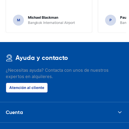
Michael Blackman
Paul
M
P
Bangkok International Airport
Bangk
Ayuda y contacto
¿Necesitas ayuda? Contacta con unos de nuestros
expertos en alquileres.
Atención al cliente
Cuenta