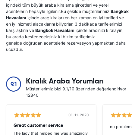
içindeki tüm büyük araba kiralama şirketleri ve yerel
acentelerin hepsiyle ilgilenir.Bu şekilde müşterilerimiz
Bangkok
Havaalanı
içinde araç kiralarken her zaman en iyi tarifleri ve
en iyi hizmeti alacaklarını biliyorlar. 3 dakikada tarifelerimizi
karşılaştırın ve
Bangkok Havaalanı
içinde aracınızı kiralayın,
bu arada keşfedeceksiniz ki bizim tariflerimiz
genelde doğrudan acentelerle rezervasyon yapmaktan daha
ucuzdur.
Kiralık Araba Yorumları
9.1
Müşterilerimiz bizi 9.1/10 üzerinden değerlendiriyor
12840
01-11-2020
Great customer service
no problems
The lady that helped me was amazingly