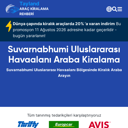
Tayland
ARAÇ KİRALAMA
REHBERİ
Dünya çapında kiralık araçlarda 20% 'a varan indirim
Bu
promosyon 11 Ağustos 2026 adresine kadar geçerlidir -
bugün yararlanın!
Suvarnabhumi Uluslararası
Havaalanı Araba Kiralama
Suvarnabhumi Uluslararası Havaalanı Bölgesinde Kiralık Araba
Arayın
Tüm tanınmış tedarikçileri karşılaştırıyoruz