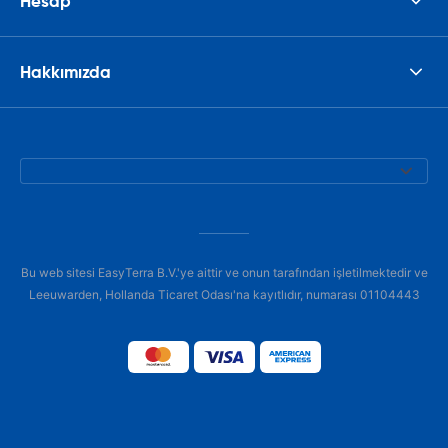
Hesap
Hakkımızda
Bu web sitesi EasyTerra B.V.'ye aittir ve onun tarafından işletilmektedir ve
Leeuwarden, Hollanda Ticaret Odası'na kayıtlıdır, numarası 01104443