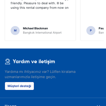
friendly. Pleasure to deal with. Ill be
using this rental company from now on
Michael Blackman
Paul
M
P
Bangkok International Airport
Bangk
Yardım ve iletişim
Yardıma mı ihtiyacınız var? Lütfen kiralama
uzmanlarımızla iletişime geçin.
Müşteri desteği