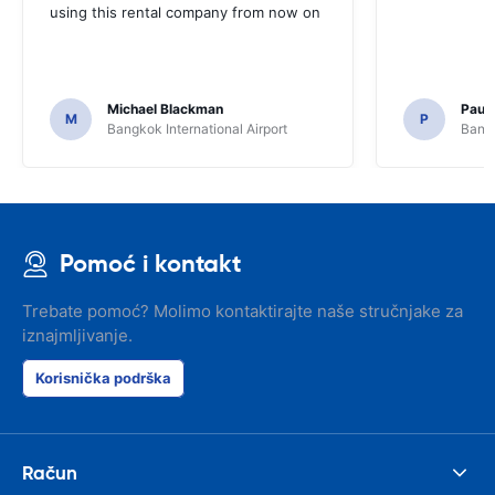
using this rental company from now on
Michael Blackman
Paul
M
P
Bangkok International Airport
Bangk
Pomoć i kontakt
Trebate pomoć? Molimo kontaktirajte naše stručnjake za
iznajmljivanje.
Korisnička podrška
Račun