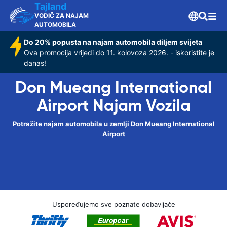
Tajland
VODIČ ZA NAJAM
AUTOMOBILA
Do 20% popusta na najam automobila diljem svijeta
Ova promocija vrijedi do 11. kolovoza 2026. - iskoristite je
danas!
Don Mueang International
Airport Najam Vozila
Potražite najam automobila u zemlji Don Mueang International
Airport
Uspoređujemo sve poznate dobavljače