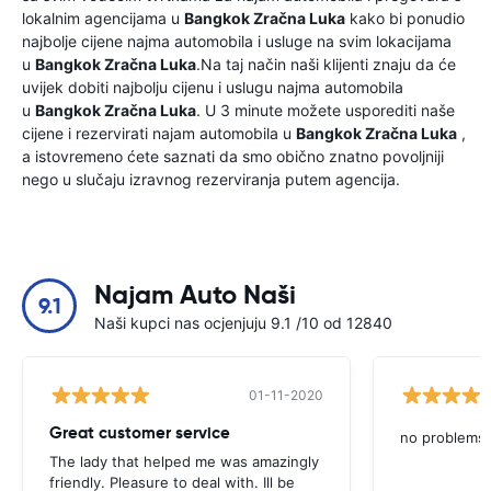
lokalnim agencijama u
Bangkok Zračna Luka
kako bi ponudio
najbolje cijene najma automobila i usluge na svim lokacijama
u
Bangkok Zračna Luka
.Na taj način naši klijenti znaju da će
uvijek dobiti najbolju cijenu i uslugu najma automobila
u
Bangkok Zračna Luka
. U 3 minute možete usporediti naše
cijene i rezervirati najam automobila u
Bangkok Zračna Luka
,
a istovremeno ćete saznati da smo obično znatno povoljniji
nego u slučaju izravnog rezerviranja putem agencija.
Najam Auto Naši
9.1
Naši kupci nas ocjenjuju 9.1 /10 od 12840
01-11-2020
Great customer service
no problems
The lady that helped me was amazingly
friendly. Pleasure to deal with. Ill be