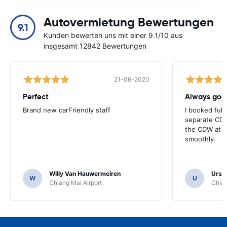
Autovermietung Bewertungen
9.1
Kunden bewerten uns mit einer 9.1/10 aus
insgesamt 12842 Bewertungen
21-06-2020
Perfect
Brand new carFriendly staff
I booked full
separate CDW
the CDW at th
smoothly.
Willy Van Hauwermeiren
Urs C
W
U
Chiang Mai Airport
Chian