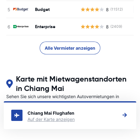
Budget
8
(11512)
Ke
Enterprise
8
(2409)
Alle Vermieter anzeigen
Karte mit Mietwagenstandorten
in Chiang Mai
Sehen Sie sich unsere wichtigsten Autovermietungen in
Chiang Mai an
Chiang Mai Flughafen
Auf der Karte anzeigen