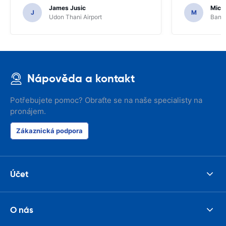
services or car.
James Jusic
Mich
J
M
Udon Thani Airport
Bangk
Nápověda a kontakt
Potřebujete pomoc? Obraťte se na naše specialisty na
pronájem.
Zákaznická podpora
Účet
O nás