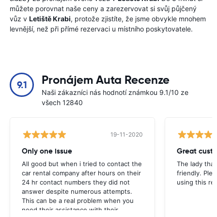
můžete porovnat naše ceny a zarezervovat si svůj půjčený
vůz v
Letiště Krabi
, protože zjistíte, že jsme obvykle mnohem
levnější, než při přímé rezervaci u místního poskytovatele.
Pronájem Auta Recenze
9.1
Naši zákazníci nás hodnotí známkou 9.1/10 ze
všech 12840
19-11-2020
Only one issue
Great custo
All good but when i tried to contact the
The lady tha
car rental company after hours on their
friendly. Plea
24 hr contact numbers they did not
using this r
answer despite numerous attempts.
This can be a real problem when you
need their assistance with their