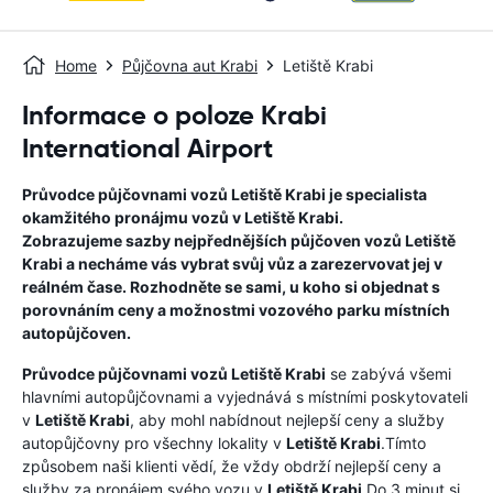
Home
Půjčovna aut Krabi
Letiště Krabi
Informace o poloze Krabi
International Airport
Průvodce půjčovnami vozů
Letiště Krabi
je specialista
okamžitého pronájmu vozů v
Letiště Krabi
.
Zobrazujeme sazby nejpřednějších půjčoven vozů
Letiště
Krabi
a necháme vás vybrat svůj vůz a zarezervovat jej v
reálném čase. Rozhodněte se sami, u koho si objednat s
porovnáním ceny a možnostmi vozového parku místních
autopůjčoven.
Průvodce půjčovnami vozů
Letiště Krabi
se zabývá všemi
hlavními autopůjčovnami a vyjednává s místními poskytovateli
v
Letiště Krabi
, aby mohl nabídnout nejlepší ceny a služby
autopůjčovny pro všechny lokality v
Letiště Krabi
.Tímto
způsobem naši klienti vědí, že vždy obdrží nejlepší ceny a
služby za pronájem svého vozu v
Letiště Krabi
Do 3 minut si