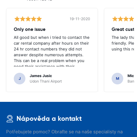
19-11-2020
Only one issue
Great custo
All good but when i tried to contact the
The lady tha
car rental company after hours on their
friendly. Plea
24 hr contact numbers they did not
using this r
answer despite numerous attempts.
This can be a real problem when you
need their assistance with their
services or car.
James Jusic
Mich
J
M
Udon Thani Airport
Bangk
Nápověda a kontakt
Potřebujete pomoc? Obraťte se na naše specialisty na